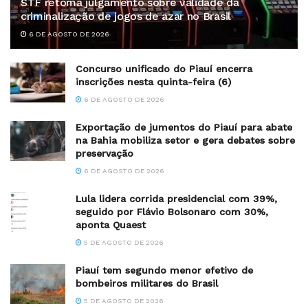
STF retoma julgamento sobre validade da
criminalização de jogos de azar no Brasil
6 DE AGOSTO DE 2026
Concurso unificado do Piauí encerra
inscrições nesta quinta-feira (6)
6 DE AGOSTO DE 2026
Exportação de jumentos do Piauí para abate
na Bahia mobiliza setor e gera debates sobre
preservação
6 DE AGOSTO DE 2026
Lula lidera corrida presidencial com 39%,
seguido por Flávio Bolsonaro com 30%,
aponta Quaest
5 DE AGOSTO DE 2026
Piauí tem segundo menor efetivo de
bombeiros militares do Brasil
5 DE AGOSTO DE 2026