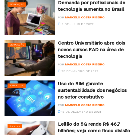
Demanda por profissionais de
EDUCAÇÃO
tecnologia aumenta no Brasil
POR
MARCELO COSTA RIBEIRO
9 DE JUNHO DE 2022
Centro Universitário abre dois
EDUCAÇÃO
novos cursos EAD na área de
tecnologia
POR
MARCELO COSTA RIBEIRO
28 DE JANEIRO DE 2022
Uso do BIM garante
NEGÓCIOS
sustentabilidade dos negócios
no setor construtivo
POR
MARCELO COSTA RIBEIRO
13 DE DEZEMBRO DE 2021
Leilão do 5G rende R$ 46,7
MOBILE
bilhões; veja como ficou divisão