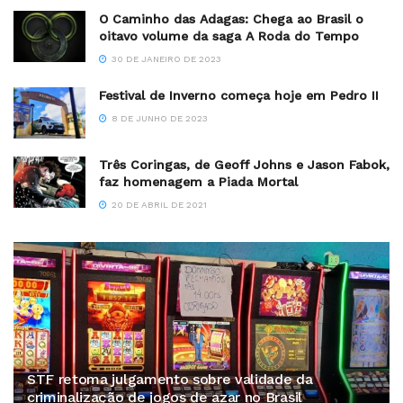
O Caminho das Adagas: Chega ao Brasil o
oitavo volume da saga A Roda do Tempo
30 DE JANEIRO DE 2023
Festival de Inverno começa hoje em Pedro II
8 DE JUNHO DE 2023
Três Coringas, de Geoff Johns e Jason Fabok,
faz homenagem a Piada Mortal
20 DE ABRIL DE 2021
STF retoma julgamento sobre validade da
criminalização de jogos de azar no Brasil