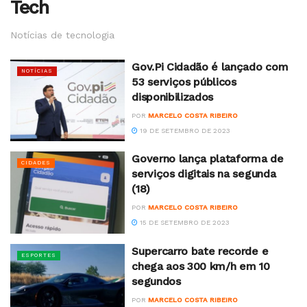
Tech
Notícias de tecnologia
Gov.Pi Cidadão é lançado com
NOTÍCIAS
53 serviços públicos
disponibilizados
POR
MARCELO COSTA RIBEIRO
19 DE SETEMBRO DE 2023
Governo lança plataforma de
CIDADES
serviços digitais na segunda
(18)
POR
MARCELO COSTA RIBEIRO
15 DE SETEMBRO DE 2023
Supercarro bate recorde e
ESPORTES
chega aos 300 km/h em 10
segundos
POR
MARCELO COSTA RIBEIRO