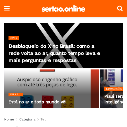
APPS
Desbloqueio do X no Brasil: como a
rede volta ao ar, quanto tempo leva e
mais perguntas e respostas
EDUCAÇÃO
BRASIL
Piauí será 
Está no ar e todo mundo vê!
inteligência
Home
Categoria
Tech