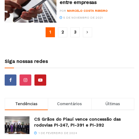
entre empresas
POR
MARCELO COSTA RIBEIRO
5 DE NOVEMBRO DE 2021
1
2
3
Siga nossas redes
Tendências
Comentários
Últimas
CS Grãos do Piauí vence concessão das
rodovias PI-247, PI-391 e PI-392
1 DE FEVEREIRO DE 2024