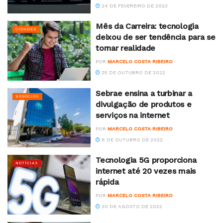
24 DE FEVEREIRO DE 2023
Mês da Carreira: tecnologia
CIDADES
deixou de ser tendência para se
tornar realidade
POR
MARCELO COSTA RIBEIRO
25 DE OUTUBRO DE 2022
Sebrae ensina a turbinar a
NEGÓCIOS
divulgação de produtos e
serviços na internet
POR
MARCELO COSTA RIBEIRO
6 DE OUTUBRO DE 2022
Tecnologia 5G proporciona
NOTÍCIAS
internet até 20 vezes mais
rápida
POR
MARCELO COSTA RIBEIRO
30 DE AGOSTO DE 2022