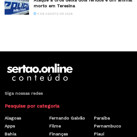
Ataque a tiros deixa dois feridos e um animal
morto em Teresina
5 DE AGOSTO DE 2026
Siga nossas redes
Pesquise por categoria
Alagoas
Fernando Galvão
Paraíba
Apps
Filme
Pernambuco
Bahia
Finanças
Piauí