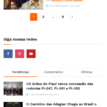
POR
MARCELO COSTA RIBEIRO
13 DE SETEMBRO DE 2023
1
2
…
9
Siga nossas redes
Tendências
Comentários
Últimas
CS Grãos do Piauí vence concessão das
rodovias PI-247, PI-391 e PI-392
1 DE FEVEREIRO DE 2024
O Caminho das Adagas: Chega ao Brasil o