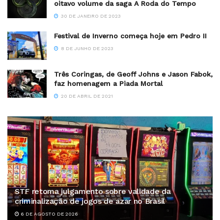
oitavo volume da saga A Roda do Tempo
30 DE JANEIRO DE 2023
Festival de Inverno começa hoje em Pedro II
8 DE JUNHO DE 2023
Três Coringas, de Geoff Johns e Jason Fabok,
faz homenagem a Piada Mortal
20 DE ABRIL DE 2021
STF retoma julgamento sobre validade da
criminalização de jogos de azar no Brasil
6 DE AGOSTO DE 2026