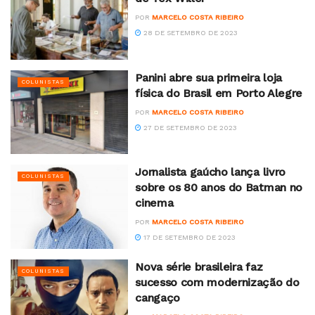
POR
MARCELO COSTA RIBEIRO
28 DE SETEMBRO DE 2023
Panini abre sua primeira loja
COLUNISTAS
física do Brasil em Porto Alegre
POR
MARCELO COSTA RIBEIRO
27 DE SETEMBRO DE 2023
Jornalista gaúcho lança livro
COLUNISTAS
sobre os 80 anos do Batman no
cinema
POR
MARCELO COSTA RIBEIRO
17 DE SETEMBRO DE 2023
Nova série brasileira faz
COLUNISTAS
sucesso com modernização do
cangaço