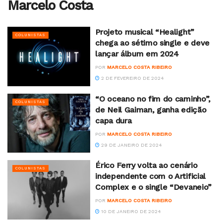
Marcelo Costa
Projeto musical “Healight”
COLUNISTAS
chega ao sétimo single e deve
lançar álbum em 2024
POR
MARCELO COSTA RIBEIRO
2 DE FEVEREIRO DE 2024
“O oceano no fim do caminho”,
COLUNISTAS
de Neil Gaiman, ganha edição
capa dura
POR
MARCELO COSTA RIBEIRO
29 DE JANEIRO DE 2024
Érico Ferry volta ao cenário
COLUNISTAS
independente com o Artificial
Complex e o single “Devaneio”
POR
MARCELO COSTA RIBEIRO
10 DE JANEIRO DE 2024