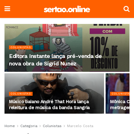
COLUNISTAS
Editora Instante lança pré-venda de
nova obra de Sigrid Nunez
COLUNISTAS
COLUNISTAS
Músico baiano André That Hora lança
Mônica Car
releitura de música da banda Sangria
metragem “
Home
Categoria
Colunistas
Marcelo Costa