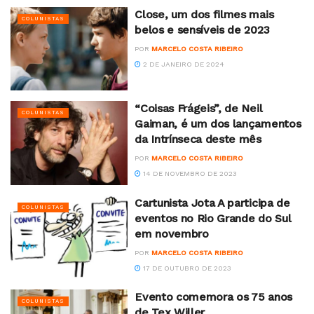
Close, um dos filmes mais
COLUNISTAS
belos e sensíveis de 2023
POR
MARCELO COSTA RIBEIRO
2 DE JANEIRO DE 2024
“Coisas Frágeis”, de Neil
COLUNISTAS
Gaiman, é um dos lançamentos
da Intrínseca deste mês
POR
MARCELO COSTA RIBEIRO
14 DE NOVEMBRO DE 2023
Cartunista Jota A participa de
COLUNISTAS
eventos no Rio Grande do Sul
em novembro
POR
MARCELO COSTA RIBEIRO
17 DE OUTUBRO DE 2023
Evento comemora os 75 anos
COLUNISTAS
de Tex Willer