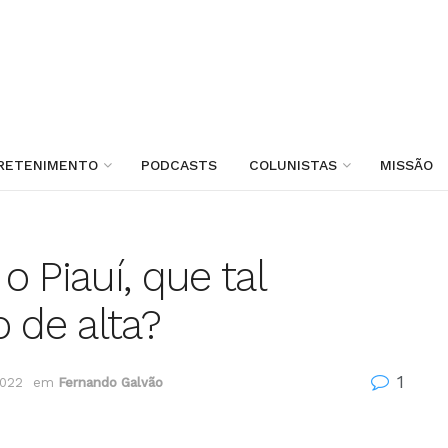
RETENIMENTO
PODCASTS
COLUNISTAS
MISSÃO
 Piauí, que tal
 de alta?
1
2022
em
Fernando Galvão