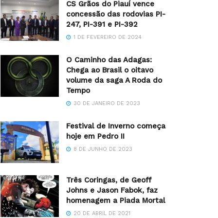
CS Grãos do Piauí vence
concessão das rodovias PI-
247, PI-391 e PI-392
1 DE FEVEREIRO DE 2024
O Caminho das Adagas:
Chega ao Brasil o oitavo
volume da saga A Roda do
Tempo
30 DE JANEIRO DE 2023
Festival de Inverno começa
hoje em Pedro II
8 DE JUNHO DE 2023
Três Coringas, de Geoff
Johns e Jason Fabok, faz
homenagem a Piada Mortal
20 DE ABRIL DE 2021