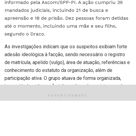
informado pela Ascom/SPP-PI. A ação cumpriu 39
mandados judiciais, incluindo 21 de busca e
apreensão e 18 de prisão. Dez pessoas foram detidas
até o momento, incluindo uma mãe e seu filho,
segundo o Draco.
As investigações indicam que os suspeitos exibiam forte
adesão ideológica à facção, sendo necessário o registro
de matrícula, apelido (vulgo), área de atuação, referências e
conhecimento do estatuto da organização, além de
participação ativa. O grupo atuava de forma organizada,
transmitindo ordens e fortalecendo os laços internos, de
acordo com o Draco.
ADVERTISEMENT
A Polícia Civil informou que a operação é um
desdobramento de uma ação anterior que resultou na
apreensão de celulares. A análise desse material revelou a
existência de um grupo de WhatsApp onde os alvos