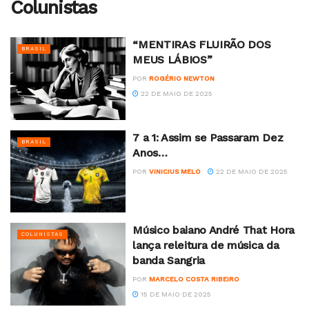
Colunistas
“MENTIRAS FLUIRÃO DOS
BRASIL
MEUS LÁBIOS”
POR
ROGÉRIO NEWTON
22 DE MAIO DE 2025
7 a 1: Assim se Passaram Dez
BRASIL
Anos…
POR
VINICIUS MELO
22 DE MAIO DE 2025
Músico baiano André That Hora
COLUNISTAS
lança releitura de música da
banda Sangria
POR
MARCELO COSTA RIBEIRO
15 DE MAIO DE 2025