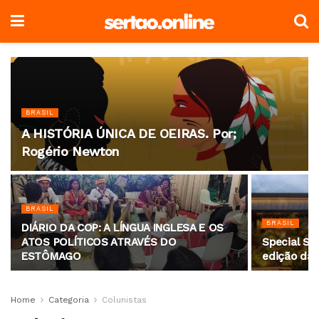
BRASIL
A HISTÓRIA ÚNICA DE OEIRAS. Por;
Rogério Newton
BRASIL
BRASIL
DIÁRIO DA COP: A LÍNGUA INGLESA E OS
ATOS POLÍTICOS ATRAVÉS DO
Special Sa
ESTÔMAGO
edição da
Home
Categoria
Colunistas