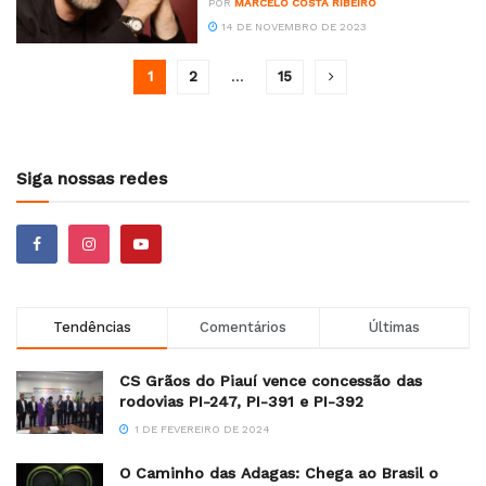
POR
MARCELO COSTA RIBEIRO
14 DE NOVEMBRO DE 2023
1
2
…
15
Siga nossas redes
Tendências
Comentários
Últimas
CS Grãos do Piauí vence concessão das
rodovias PI-247, PI-391 e PI-392
1 DE FEVEREIRO DE 2024
O Caminho das Adagas: Chega ao Brasil o