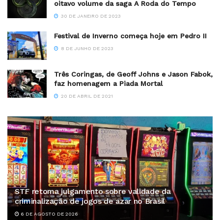
oitavo volume da saga A Roda do Tempo
30 DE JANEIRO DE 2023
Festival de Inverno começa hoje em Pedro II
8 DE JUNHO DE 2023
Três Coringas, de Geoff Johns e Jason Fabok,
faz homenagem a Piada Mortal
20 DE ABRIL DE 2021
STF retoma julgamento sobre validade da
criminalização de jogos de azar no Brasil
6 DE AGOSTO DE 2026