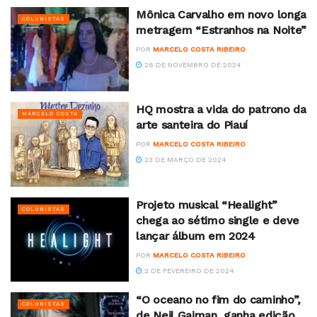
Mônica Carvalho em novo longa
COLUNISTAS
metragem “Estranhos na Noite”
POR
MARCELO COSTA RIBEIRO
26 DE NOVEMBRO DE 2024
HQ mostra a vida do patrono da
MARCELO COSTA
arte santeira do Piauí
POR
MARCELO COSTA RIBEIRO
23 DE MARÇO DE 2024
Projeto musical “Healight”
COLUNISTAS
chega ao sétimo single e deve
lançar álbum em 2024
POR
MARCELO COSTA RIBEIRO
2 DE FEVEREIRO DE 2024
“O oceano no fim do caminho”,
COLUNISTAS
de Neil Gaiman, ganha edição