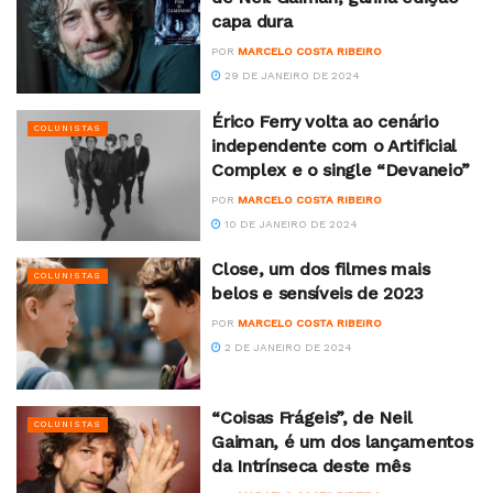
capa dura
POR
MARCELO COSTA RIBEIRO
29 DE JANEIRO DE 2024
Érico Ferry volta ao cenário
COLUNISTAS
independente com o Artificial
Complex e o single “Devaneio”
POR
MARCELO COSTA RIBEIRO
10 DE JANEIRO DE 2024
Close, um dos filmes mais
COLUNISTAS
belos e sensíveis de 2023
POR
MARCELO COSTA RIBEIRO
2 DE JANEIRO DE 2024
“Coisas Frágeis”, de Neil
COLUNISTAS
Gaiman, é um dos lançamentos
da Intrínseca deste mês