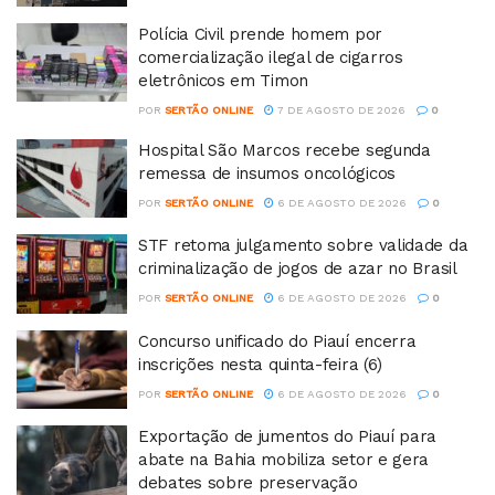
Polícia Civil prende homem por
comercialização ilegal de cigarros
eletrônicos em Timon
POR
SERTÃO ONLINE
7 DE AGOSTO DE 2026
0
Hospital São Marcos recebe segunda
remessa de insumos oncológicos
POR
SERTÃO ONLINE
6 DE AGOSTO DE 2026
0
STF retoma julgamento sobre validade da
criminalização de jogos de azar no Brasil
POR
SERTÃO ONLINE
6 DE AGOSTO DE 2026
0
Concurso unificado do Piauí encerra
inscrições nesta quinta-feira (6)
POR
SERTÃO ONLINE
6 DE AGOSTO DE 2026
0
Exportação de jumentos do Piauí para
abate na Bahia mobiliza setor e gera
debates sobre preservação