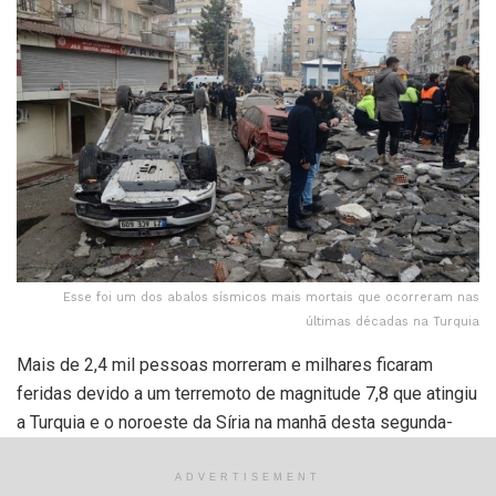
Esse foi um dos abalos sísmicos mais mortais que ocorreram nas
últimas décadas na Turquia
Mais de 2,4 mil pessoas morreram e milhares ficaram
feridas devido a um terremoto de magnitude 7,8 que atingiu
a Turquia e o noroeste da Síria na manhã desta segunda-
feira (6). Segundo o Serviço Geológico dos Estados Unidos
(USGS), o tremor foi tão forte quanto um registrado no país
ADVERTISEMENT