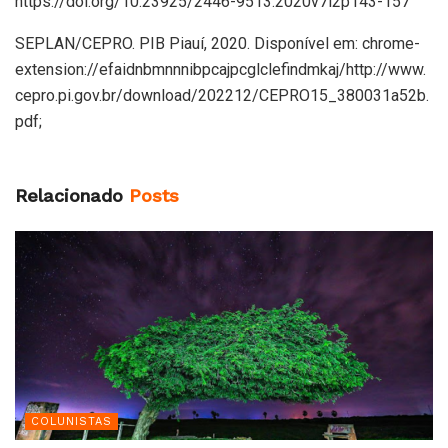
https://doi.org/10.23925/2446-9513.2020v7i2p143-157
SEPLAN/CEPRO. PIB Piauí, 2020. Disponível em: chrome-
extension://efaidnbmnnnibpcajpcglclefindmkaj/http://www.
cepro.pi.gov.br/download/202212/CEPRO15_380031a52b.
pdf;
Relacionado
Posts
COLUNISTAS