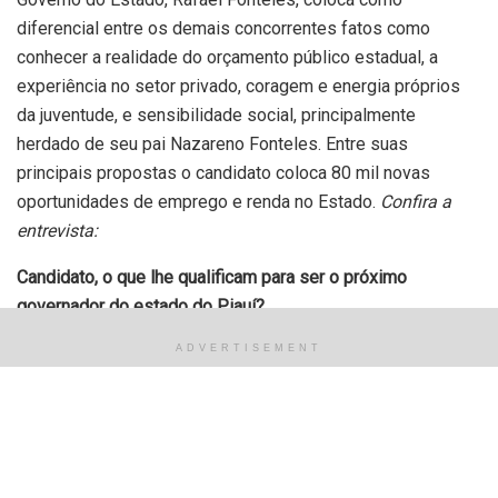
diferencial entre os demais concorrentes fatos como
conhecer a realidade do orçamento público estadual, a
experiência no setor privado, coragem e energia próprios
da juventude, e sensibilidade social, principalmente
herdado de seu pai Nazareno Fonteles. Entre suas
principais propostas o candidato coloca 80 mil novas
oportunidades de emprego e renda no Estado.
Confira a
entrevista:
Candidato, o que lhe qualificam para ser o próximo
governador do estado do Piauí?
Primeiro destaco a nossa experiência tanto no setor
ADVERTISEMENT
privado quanto no público, conheço o Piauí de ponta a
ponta, conheço o orçamento do Governo, o orçamento
público e, portanto, temos o melhor diagnóstico e as
melhores propostas para resolver os problemas do povo.
Segundo, a energia própria da juventude, a coragem, a garra