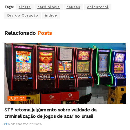
Tags:
alerta
cardiologia
causas
colesterol
Dia do Coração
índice
Relacionado
Posts
JUSTIÇA
STF retoma julgamento sobre validade da
criminalização de jogos de azar no Brasil
6 DE AGOSTO DE 2026