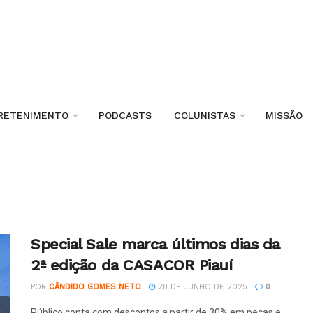
RETENIMENTO
PODCASTS
COLUNISTAS
MISSÃO
Special Sale marca últimos dias da
2ª edição da CASACOR Piauí
POR
CÂNDIDO GOMES NETO
28 DE JUNHO DE 2025
0
Público conta com descontos a partir de 30% em peças e