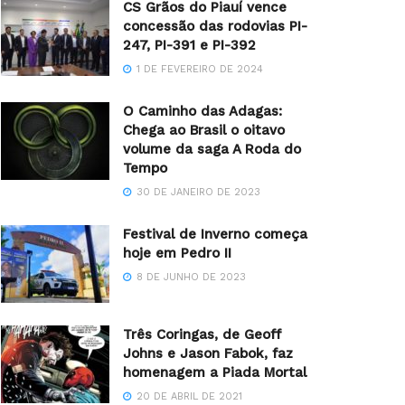
CS Grãos do Piauí vence
concessão das rodovias PI-
247, PI-391 e PI-392
1 DE FEVEREIRO DE 2024
O Caminho das Adagas:
Chega ao Brasil o oitavo
volume da saga A Roda do
Tempo
30 DE JANEIRO DE 2023
Festival de Inverno começa
hoje em Pedro II
8 DE JUNHO DE 2023
Três Coringas, de Geoff
Johns e Jason Fabok, faz
homenagem a Piada Mortal
20 DE ABRIL DE 2021