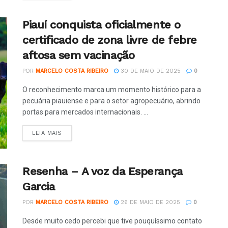
Piauí conquista oficialmente o
certificado de zona livre de febre
aftosa sem vacinação
POR
MARCELO COSTA RIBEIRO
30 DE MAIO DE 2025
0
O reconhecimento marca um momento histórico para a
pecuária piauiense e para o setor agropecuário, abrindo
portas para mercados internacionais. ...
LEIA MAIS
Resenha – A voz da Esperança
Garcia
POR
MARCELO COSTA RIBEIRO
26 DE MAIO DE 2025
0
Desde muito cedo percebi que tive pouquíssimo contato