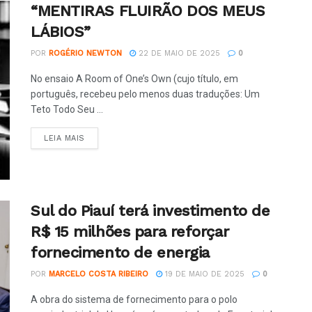
“MENTIRAS FLUIRÃO DOS MEUS
LÁBIOS”
POR
ROGÉRIO NEWTON
22 DE MAIO DE 2025
0
No ensaio A Room of One’s Own (cujo título, em
português, recebeu pelo menos duas traduções: Um
Teto Todo Seu ...
LEIA MAIS
Sul do Piauí terá investimento de
R$ 15 milhões para reforçar
fornecimento de energia
POR
MARCELO COSTA RIBEIRO
19 DE MAIO DE 2025
0
A obra do sistema de fornecimento para o polo