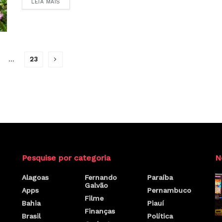
LEIA MAIS
...
23
Pesquise por categoria
N
Alagoas
Fernando
Paraíba
Galvão
Apps
Pernambuco
Filme
Bahia
Piauí
Finanças
Brasil
Política