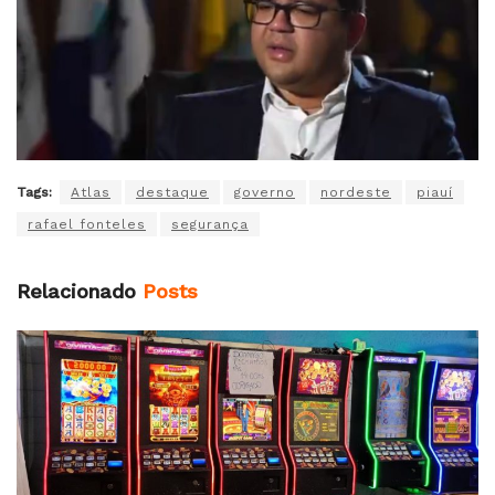
Tags:
Atlas
destaque
governo
nordeste
piauí
rafael fonteles
segurança
Relacionado
Posts