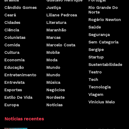
Brasilia
Gustavo Henrique
Portugal
Cândido Gomes
Justiça
Rio Grande Do
Norte
Ceará
Liliane Pedrosa
Rogério Newton
Cidades
Literatura
Saúde
Ciência
Maranhão
Segurança
Colunistas
Marcas
Sem Categoria
Comida
Marcelo Costa
Sergipe
Cultura
Mobile
Startup
Economia
Moda
Sustentabilidade
Educação
Mundo
Teatro
Entretenimento
Mundo
Tech
Entrevista
Música
Tecnologia
Esportes
Negócios
Viagem
Estilo De Vida
Nordeste
Vinicius Melo
Europa
Notícias
Notícias recentes