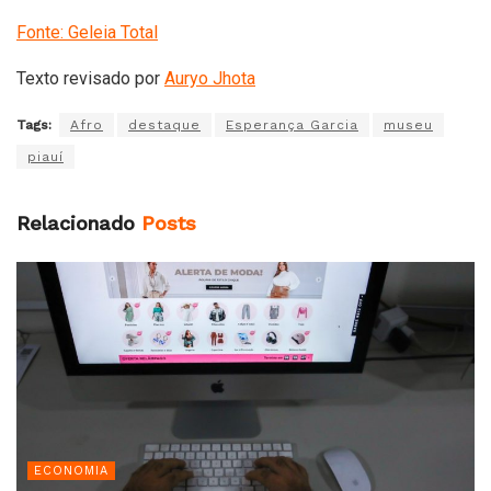
Fonte: Geleia Total
Texto revisado por
Auryo Jhota
Tags:
Afro
destaque
Esperança Garcia
museu
piauí
Relacionado
Posts
ECONOMIA