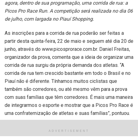
agora, dentro de sua programação, uma corrida de rua: a
Picos Pro Race Run. A competição será realizada no dia 06
de julho, com largada no Piauí Shopping.
As inscrições para a corrida de rua poderão ser feitas a
partir desta quinta-feira, 22 de maio e seguem até dia 20 de
junho, através do www.picosprorace.com.br. Daniel Freitas,
organizador da prova, comenta que a ideia de organizar uma
corrida de rua surgiu da própria demanda dos atletas. “A
corrida de rua tem crescido bastante em todo o Brasil e no
Piauí não é diferente. Tínhamos muitos ciclistas que
também são corredores, ou até mesmo vêm para a prova
com suas famílias que têm corredores. É mais uma maneira
de integrarmos o esporte e mostrar que a Picos Pro Race é
uma confraternização de atletas e suas famílias”, pontuou.
A corrida terá dois percursos: 3km e 5 km. Também haverá
ADVERTISEMENT
premiação aos atletas. Ao todo, serão distribuídos R$ 6 mil