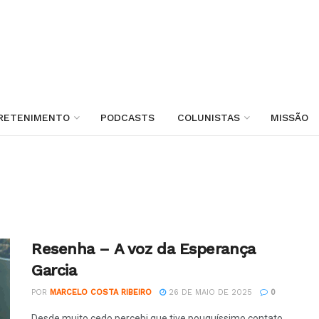
RETENIMENTO
PODCASTS
COLUNISTAS
MISSÃO
Resenha – A voz da Esperança
Garcia
POR
MARCELO COSTA RIBEIRO
26 DE MAIO DE 2025
0
Desde muito cedo percebi que tive pouquíssimo contato