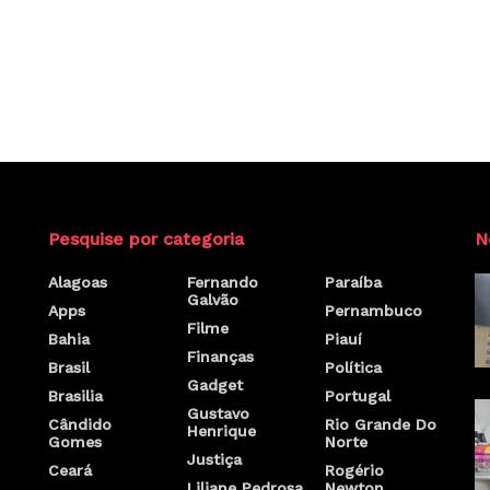
Pesquise por categoria
N
Alagoas
Fernando
Paraíba
Galvão
Apps
Pernambuco
Filme
Bahia
Piauí
Finanças
Brasil
Política
Gadget
Brasilia
Portugal
Gustavo
Cândido
Rio Grande Do
Henrique
Gomes
Norte
Justiça
Ceará
Rogério
Liliane Pedrosa
Newton