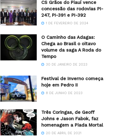
CS Grãos do Piauí vence
concessão das rodovias PI-
247, PI-391 e PI-392
1 DE FEVEREIRO DE 2024
O Caminho das Adagas:
Chega ao Brasil o oitavo
volume da saga A Roda do
Tempo
30 DE JANEIRO DE 2023
Festival de Inverno começa
hoje em Pedro II
8 DE JUNHO DE 2023
Três Coringas, de Geoff
Johns e Jason Fabok, faz
homenagem a Piada Mortal
20 DE ABRIL DE 2021