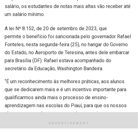
salário, os estudantes de notas mais altas vão receber até
um salário mínimo.
A lei Nº 8.152, de 20 de setembro de 2023, que
permite o benefício foi sancionada pelo governador Rafael
Fonteles, nesta segunda-feira (25), no hangar do Governo
do Estado, no Aeroporto de Teresina, antes dele embarcar
para Brasília (DF). Rafael estava acompanhado do
secretário da Educação, Washington Bandeira.
“É um reconhecimento às melhores práticas, aos alunos
que se dedicarem mais e é um incentivo importante para
qualificarmos ainda mais o processo de ensino-
aprendizagem nas escolas do Piauí, para que os nossos
alunos possam alcançar voos cada vez maiores na sua
futura vida profissional. Então, é assim que a gente vai
ADVERTISEMENT
transformar o Piauí em uma referência nacional na
educação básica”, afirma o governador Rafael Fonteles.