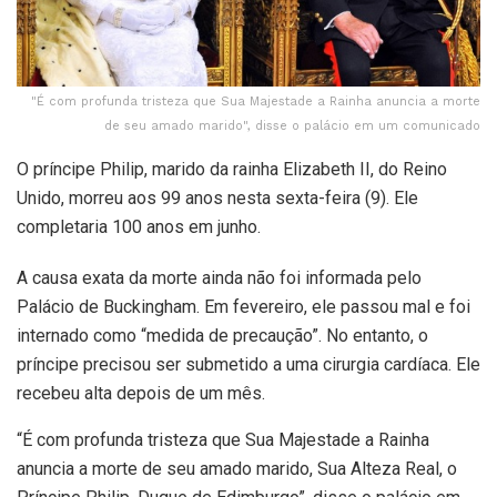
"É com profunda tristeza que Sua Majestade a Rainha anuncia a morte
de seu amado marido", disse o palácio em um comunicado
O príncipe Philip, marido da rainha Elizabeth II, do Reino
Unido, morreu aos 99 anos nesta sexta-feira (9). Ele
completaria 100 anos em junho.
A causa exata da morte ainda não foi informada pelo
Palácio de Buckingham. Em fevereiro, ele passou mal e foi
internado como “medida de precaução”. No entanto, o
príncipe precisou ser submetido a uma cirurgia cardíaca. Ele
recebeu alta depois de um mês.
“É com profunda tristeza que Sua Majestade a Rainha
anuncia a morte de seu amado marido, Sua Alteza Real, o