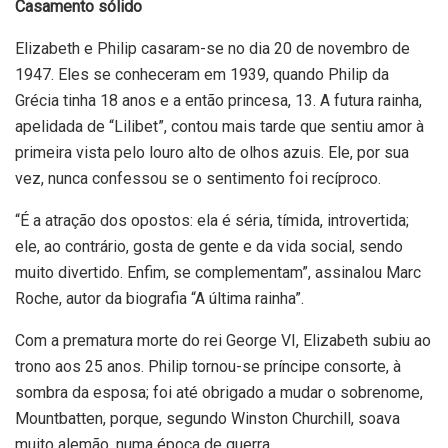
Casamento sólido
Elizabeth e Philip casaram-se no dia 20 de novembro de
1947. Eles se conheceram em 1939, quando Philip da
Grécia tinha 18 anos e a então princesa, 13. A futura rainha,
apelidada de “Lilibet”, contou mais tarde que sentiu amor à
primeira vista pelo louro alto de olhos azuis. Ele, por sua
vez, nunca confessou se o sentimento foi recíproco.
“É a atração dos opostos: ela é séria, tímida, introvertida;
ele, ao contrário, gosta de gente e da vida social, sendo
muito divertido. Enfim, se complementam”, assinalou Marc
Roche, autor da biografia “A última rainha”.
Com a prematura morte do rei George VI, Elizabeth subiu ao
trono aos 25 anos. Philip tornou-se príncipe consorte, à
sombra da esposa; foi até obrigado a mudar o sobrenome,
Mountbatten, porque, segundo Winston Churchill, soava
muito alemão, numa época de guerra.