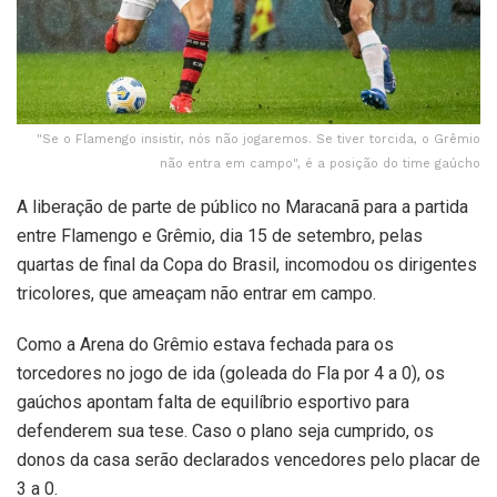
"Se o Flamengo insistir, nós não jogaremos. Se tiver torcida, o Grêmio
não entra em campo", é a posição do time gaúcho
A liberação de parte de público no Maracanã para a partida
entre Flamengo e Grêmio, dia 15 de setembro, pelas
quartas de final da Copa do Brasil, incomodou os dirigentes
tricolores, que ameaçam não entrar em campo.
Como a Arena do Grêmio estava fechada para os
torcedores no jogo de ida (goleada do Fla por 4 a 0), os
gaúchos apontam falta de equilíbrio esportivo para
defenderem sua tese. Caso o plano seja cumprido, os
donos da casa serão declarados vencedores pelo placar de
3 a 0.