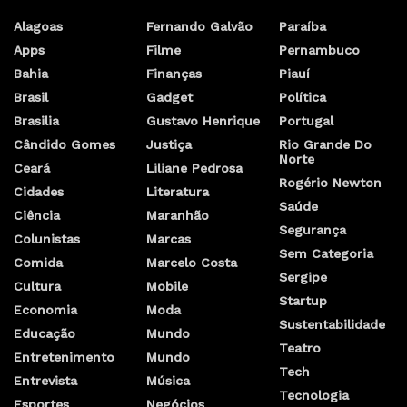
Alagoas
Fernando Galvão
Paraíba
Apps
Filme
Pernambuco
Bahia
Finanças
Piauí
Brasil
Gadget
Política
Brasilia
Gustavo Henrique
Portugal
Cândido Gomes
Justiça
Rio Grande Do
Norte
Ceará
Liliane Pedrosa
Rogério Newton
Cidades
Literatura
Saúde
Ciência
Maranhão
Segurança
Colunistas
Marcas
Sem Categoria
Comida
Marcelo Costa
Sergipe
Cultura
Mobile
Startup
Economia
Moda
Sustentabilidade
Educação
Mundo
Teatro
Entretenimento
Mundo
Tech
Entrevista
Música
Tecnologia
Esportes
Negócios