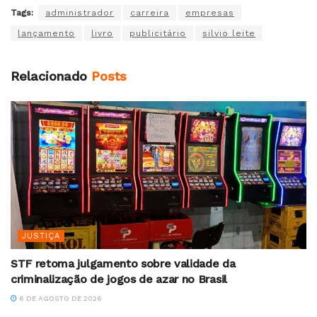
Tags:
administrador
carreira
empresas
lançamento
livro
publicitário
silvio leite
Relacionado
Posts
JUSTIÇA
STF retoma julgamento sobre validade da
criminalização de jogos de azar no Brasil
6 DE AGOSTO DE 2026