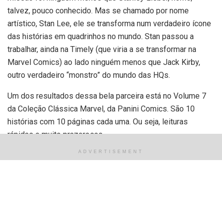
talvez, pouco conhecido. Mas se chamado por nome
artístico, Stan Lee, ele se transforma num verdadeiro ícone
das histórias em quadrinhos no mundo. Stan passou a
trabalhar, ainda na Timely (que viria a se transformar na
Marvel Comics) ao lado ninguém menos que Jack Kirby,
outro verdadeiro “monstro” do mundo das HQs.
Um dos resultados dessa bela parceira está no Volume 7
da Coleção Clássica Marvel, da Panini Comics. São 10
histórias com 10 páginas cada uma. Ou seja, leituras
rápidas e muito prazerosas.
ADVERTISEMENT
Como se trata de origens, não existem tramas complexos,
como viagens no tempo, nem grandes transformações. São
vilões, normalmente em grupo, com a missão de capturar o
Capitão América. Só que estamos falando do “Capitão
América”, que neste período era totalmente imbatível,
capaz de enfrentar exércitos inteiros sem nenhum