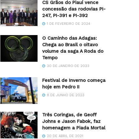
CS Grãos do Piauí vence
concessão das rodovias PI-
247, PI-391 e PI-392
1 DE FEVEREIRO DE 2024
O Caminho das Adagas:
Chega ao Brasil o oitavo
volume da saga A Roda do
Tempo
30 DE JANEIRO DE 2023
Festival de Inverno começa
hoje em Pedro II
8 DE JUNHO DE 2023
Três Coringas, de Geoff
Johns e Jason Fabok, faz
homenagem a Piada Mortal
20 DE ABRIL DE 2021