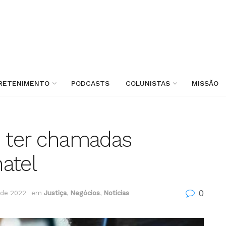
RETENIMENTO
PODCASTS
COLUNISTAS
MISSÃO
 ter chamadas
atel
0
 de 2022
em
Justiça
,
Negócios
,
Notícias