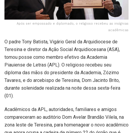
Após ser empossado e diplomado, o religioso recebeu as insígnias
acadêmicas
O padre Tony Batista, Vigário Geral da Arquidiocese de
Teresina e diretor da Ação Social Arquidiocesana (ASA),
tomou posse como membro efetivo da Academia
Piauiense de Letras (APL). O religioso recebeu seu
diploma das mãos do presidente da Academia, Zózimo
Tavares, e do arcebispo de Teresina, Dom Jacinto Brito,
durante solenidade realizada na noite dessa sexta-feira
(01).
Acadêmicos da APL, autoridades, familiares e amigos
compareceram ao auditório Dom Avelar Brandão Vilela, na
zona leste de Teresina, para homenagear o novo acadêmico
que agora ocupa a cadeira de número 22 do órgão que é