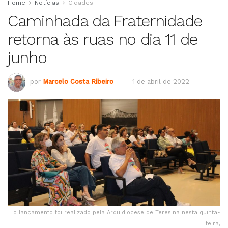
Home
Notícias
Cidades
Caminhada da Fraternidade
retorna às ruas no dia 11 de
junho
por
Marcelo Costa Ribeiro
1 de abril de 2022
o lançamento foi realizado pela Arquidiocese de Teresina nesta quinta-
feira,