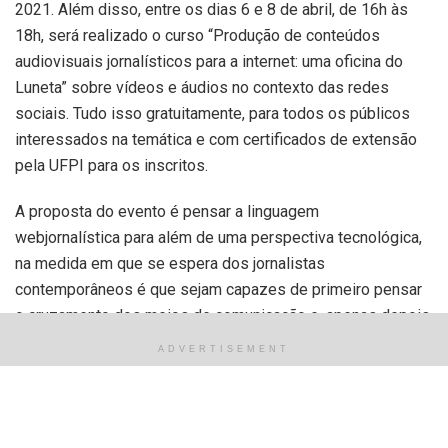
2021. Além disso, entre os dias 6 e 8 de abril, de 16h às
18h, será realizado o curso “Produção de conteúdos
audiovisuais jornalísticos para a internet: uma oficina do
Luneta” sobre vídeos e áudios no contexto das redes
sociais. Tudo isso gratuitamente, para todos os públicos
interessados na temática e com certificados de extensão
pela UFPI para os inscritos.
A proposta do evento é pensar a linguagem
webjornalística para além de uma perspectiva tecnológica,
na medida em que se espera dos jornalistas
contemporâneos é que sejam capazes de primeiro pensar
o cruzamento dos meios de comunicação e, apenas depois,
que dominem o hardware ou software. Para auxiliar nisso, o
ADVERTISEMENT
e-book será disponibilizado gratuitamente nas plataformas
digitais, reunindo dez dos trabalhos que discorrem sobre o
tema e que foram apresentados no Congresso
Internacional de 2021 do JOII. No seu seminário de