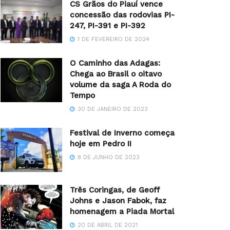
CS Grãos do Piauí vence
concessão das rodovias PI-
247, PI-391 e PI-392
1 DE FEVEREIRO DE 2024
O Caminho das Adagas:
Chega ao Brasil o oitavo
volume da saga A Roda do
Tempo
30 DE JANEIRO DE 2023
Festival de Inverno começa
hoje em Pedro II
8 DE JUNHO DE 2023
Três Coringas, de Geoff
Johns e Jason Fabok, faz
homenagem a Piada Mortal
20 DE ABRIL DE 2021