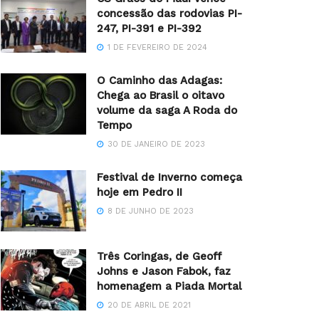
concessão das rodovias PI-
247, PI-391 e PI-392
1 DE FEVEREIRO DE 2024
O Caminho das Adagas:
Chega ao Brasil o oitavo
volume da saga A Roda do
Tempo
30 DE JANEIRO DE 2023
Festival de Inverno começa
hoje em Pedro II
8 DE JUNHO DE 2023
Três Coringas, de Geoff
Johns e Jason Fabok, faz
homenagem a Piada Mortal
20 DE ABRIL DE 2021