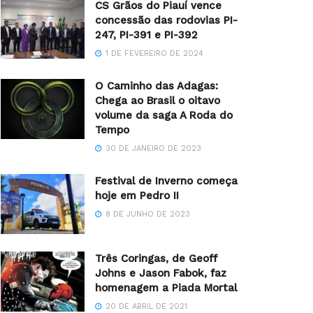
CS Grãos do Piauí vence
concessão das rodovias PI-
247, PI-391 e PI-392
1 DE FEVEREIRO DE 2024
O Caminho das Adagas:
Chega ao Brasil o oitavo
volume da saga A Roda do
Tempo
30 DE JANEIRO DE 2023
Festival de Inverno começa
hoje em Pedro II
8 DE JUNHO DE 2023
Três Coringas, de Geoff
Johns e Jason Fabok, faz
homenagem a Piada Mortal
20 DE ABRIL DE 2021