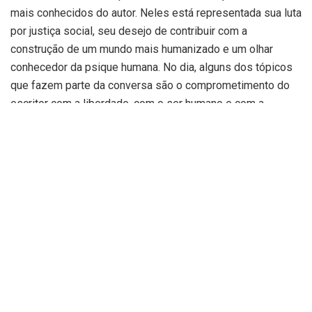
mais conhecidos do autor. Neles está representada sua luta
por justiça social, seu desejo de contribuir com a
construção de um mundo mais humanizado e um olhar
conhecedor da psique humana. No dia, alguns dos tópicos
que fazem parte da conversa são o comprometimento do
escritor com a liberdade, com o ser humano e com a
radicalidade da crença na busca de construção de uma
sociedade mais justa.
“Sua poesia não é em nada panfletária, mas é
absolutamente engajada tanto no cuidado e esmero de uso
da língua, quanto no compromisso de, como dizia o
sociólogo e crítico literário Antonio Cândido, fazer a
literatura um direito fundamental, por crer que ela é
fundamental para a humanização das pessoas”, afirma
Renata.
Sobre o autor