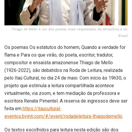
Thiago de Mello é um dos poetas mais respeitados da Amazônia e do
Brasil
Os poemas Os estatutos do homem, Quando a verdade for
flama e Para os que virão, do poeta, escritor, tradutor,
compositor e ensaísta amazonense Thiago de Mello
(1926-2022), são debatidos na Roda de Leitura, realizada
pelo Itaú Cultural, no dia 24 de maio. Com início às 19h30, o
projeto que estimula a leitura compartilhada acontece
virtualmente, via zoom, e tem mediação da professora e
escritora Renata Pimentel. A reserva de ingressos deve ser
feita em
https://itaucultural-
eventos.byinti.com/#/event/rodadeleitura-thiagodemello
.
Os textos escolhidos para leitura nesta edição são dos