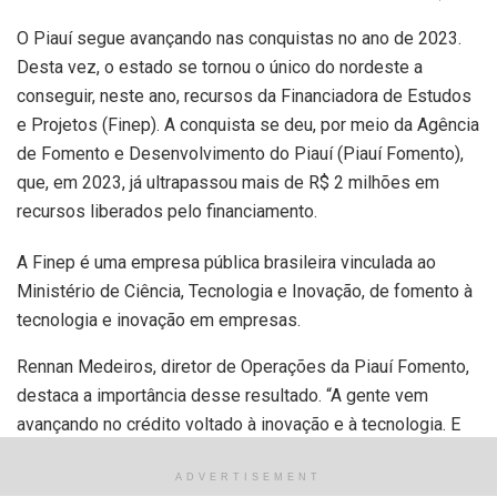
O Piauí segue avançando nas conquistas no ano de 2023.
Desta vez, o estado se tornou o único do nordeste a
conseguir, neste ano, recursos da Financiadora de Estudos
e Projetos (Finep). A conquista se deu, por meio da Agência
de Fomento e Desenvolvimento do Piauí (Piauí Fomento),
que, em 2023, já ultrapassou mais de R$ 2 milhões em
recursos liberados pelo financiamento.
A Finep é uma empresa pública brasileira vinculada ao
Ministério de Ciência, Tecnologia e Inovação, de fomento à
tecnologia e inovação em empresas.
Rennan Medeiros, diretor de Operações da Piauí Fomento,
destaca a importância desse resultado. “A gente vem
avançando no crédito voltado à inovação e à tecnologia. E
um dado importante é que o Piauí, por meio da Piauí
Fomento, é o primeiro do Nordeste a liberar recursos para
ADVERTISEMENT