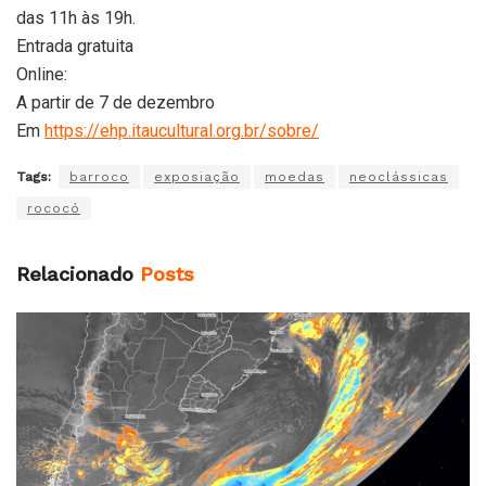
das 11h às 19h.
Entrada gratuita
Online:
A partir de 7 de dezembro
Em
https://ehp.itaucultural.org.br/sobre/
Tags:
barroco
exposiação
moedas
neoclássicas
rococó
Relacionado
Posts