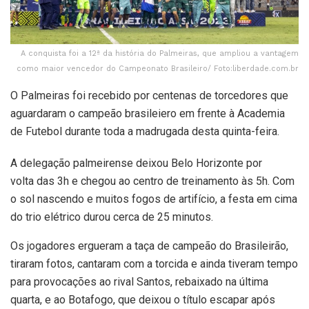
A conquista foi a 12ª da história do Palmeiras, que ampliou a vantagem
como maior vencedor do Campeonato Brasileiro/ Foto:liberdade.com.br
O Palmeiras foi recebido por centenas de torcedores que
aguardaram o campeão brasileiero em frente à Academia
de Futebol durante toda a madrugada desta quinta-feira.
A delegação palmeirense deixou Belo Horizonte por
volta das 3h e chegou ao centro de treinamento às 5h. Com
o sol nascendo e muitos fogos de artifício, a festa em cima
do trio elétrico durou cerca de 25 minutos.
Os jogadores ergueram a taça de campeão do Brasileirão,
tiraram fotos, cantaram com a torcida e ainda tiveram tempo
para provocações ao rival Santos, rebaixado na última
quarta, e ao Botafogo, que deixou o título escapar após