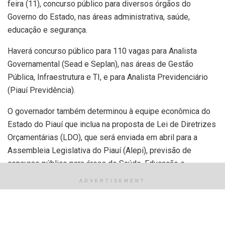
feira (11), concurso público para diversos órgãos do
Governo do Estado, nas áreas administrativa, saúde,
educação e segurança.
Haverá concurso público para 110 vagas para Analista
Governamental (Sead e Seplan), nas áreas de Gestão
Pública, Infraestrutura e TI, e para Analista Previdenciário
(Piauí Previdência).
O governador também determinou à equipe econômica do
Estado do Piauí que inclua na proposta de Lei de Diretrizes
Orçamentárias (LDO), que será enviada em abril para a
Assembleia Legislativa do Piauí (Alepi), previsão de
concurso público para áreas de Saúde, Educação e
Segurança (Polícia Civil) em 2025.
ADVERTISEMENT
Outro concurso público, que deverá ser realizado até 2025,
será para a Secretaria de Estado da Fazenda (Sefaz), com
vagas nas áreas de auditor fiscal, auditor governamental,