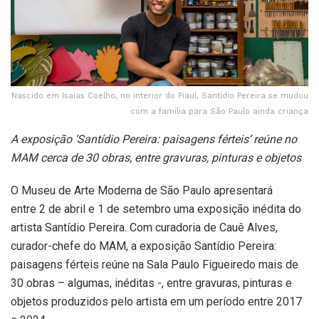
Nascido em Isaías Coelho, no interior do Piauí, Santídio Pereira se mudou
com a família para São Paulo ainda criança
A exposição ‘Santídio Pereira: paisagens férteis’ reúne no
MAM cerca de 30 obras, entre gravuras, pinturas e objetos
O Museu de Arte Moderna de São Paulo apresentará
entre 2 de abril e 1 de setembro uma exposição inédita do
artista Santídio Pereira. Com curadoria de Cauê Alves,
curador-chefe do MAM, a exposição Santídio Pereira:
paisagens férteis reúne na Sala Paulo Figueiredo mais de
30 obras – algumas, inéditas -, entre gravuras, pinturas e
objetos produzidos pelo artista em um período entre 2017