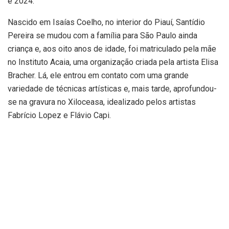
e 2024.
Nascido em Isaías Coelho, no interior do Piauí, Santídio
Pereira se mudou com a família para São Paulo ainda
criança e, aos oito anos de idade, foi matriculado pela mãe
no Instituto Acaia, uma organização criada pela artista Elisa
Bracher. Lá, ele entrou em contato com uma grande
variedade de técnicas artísticas e, mais tarde, aprofundou-
se na gravura no Xiloceasa, idealizado pelos artistas
Fabrício Lopez e Flávio Capi.
Com uma trajetória profícua em instituições brasileiras e
mundo afora, Santídio apresenta em Paisagens férteis sua
pesquisa em torno das imagens de biomas brasileiros, da
Amazônia à Mata Atlântica, passando por paisagens que
fizeram parte de suas vivências e carregando
especialmente as observações que faz em meio à
natureza.