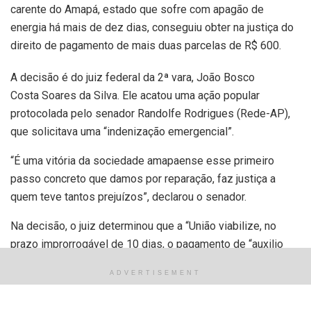
carente do Amapá, estado que sofre com apagão de
energia há mais de dez dias, conseguiu obter na justiça do
direito de pagamento de mais duas parcelas de R$ 600.
A decisão é do juiz federal da 2ª vara, João Bosco
Costa Soares da Silva. Ele acatou uma ação popular
protocolada pelo senador Randolfe Rodrigues (Rede-AP),
que solicitava uma “indenização emergencial”.
“É uma vitória da sociedade amapaense esse primeiro
passo concreto que damos por reparação, faz justiça a
quem teve tantos prejuízos”, declarou o senador.
Na decisão, o juiz determinou que a “União viabilize, no
prazo improrrogável de 10 dias, o pagamento de “auxilio
emergencial” por (02) dois meses, no valor mensal de R$
ADVERTISEMENT
600,00 (seiscentos reais) especificamente as famílias
carentes residentes nos 13 municípios atingidos pelo