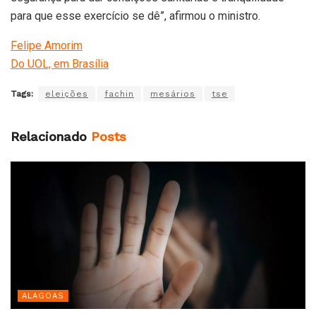
para que esse exercício se dê”, afirmou o ministro.
Felipe Amorim
Do UOL, em Brasília
Tags:
eleições
fachin
mesários
tse
Relacionado
Posts
ALAGOAS