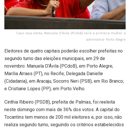
Caso seja eleita, Manuela D'Ávila (PCdoB) será a primeira mulher a
administrar Porto Alegre
Eleitores de quatro capitais poderão escolher prefeitas no
segundo turno das eleições municipais, em 29 de
novembro: Manuela D’Ávila (PCdoB), em Porto Alegre;
Marília Arraes (PT), no Recife; Delegada Danielle
(Cidadania), em Aracaju; Socorro Neri (PSB), em Rio Branco;
e Cristiane Lopes (PP), em Porto Velho.
Cinthia Ribeiro (PSDB), prefeita de Palmas, foi reeleita
neste domingo com mais de 36% dos votos. A capital do
Tocantins tem menos de 200 mil eleitores e, por isso, não
realiza segundo turno, seguindo os critérios estabelecidos