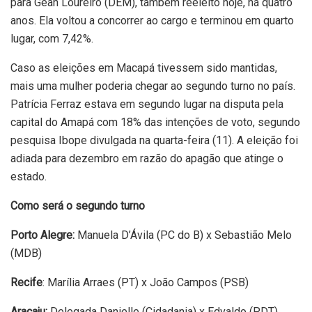
para Gean Loureiro (DEM), também reeleito hoje, há quatro
anos. Ela voltou a concorrer ao cargo e terminou em quarto
lugar, com 7,42%.
Caso as eleições em Macapá tivessem sido mantidas,
mais uma mulher poderia chegar ao segundo turno no país.
Patrícia Ferraz estava em segundo lugar na disputa pela
capital do Amapá com 18% das intenções de voto, segundo
pesquisa Ibope divulgada na quarta-feira (11). A eleição foi
adiada para dezembro em razão do apagão que atinge o
estado.
Como será o segundo turno
Porto Alegre:
Manuela D’Ávila (PC do B) x Sebastião Melo
(MDB)
Recife
: Marília Arraes (PT) x João Campos (PSB)
Aracaju:
Delegada Danielle (Cidadania) x Edvaldo (PDT)