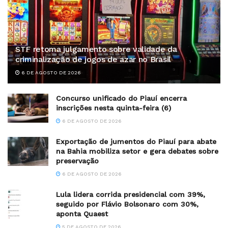
STF retoma julgamento sobre validade da
criminalização de jogos de azar no Brasil
6 DE AGOSTO DE 2026
Concurso unificado do Piauí encerra
inscrições nesta quinta-feira (6)
6 DE AGOSTO DE 2026
Exportação de jumentos do Piauí para abate
na Bahia mobiliza setor e gera debates sobre
preservação
6 DE AGOSTO DE 2026
Lula lidera corrida presidencial com 39%,
seguido por Flávio Bolsonaro com 30%,
aponta Quaest
5 DE AGOSTO DE 2026