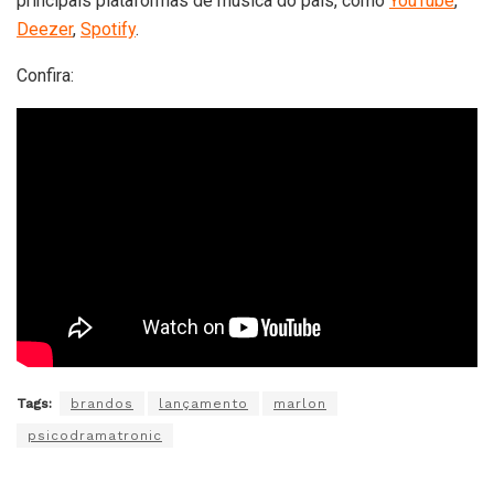
principais plataformas de música do país, como
YouTube
,
Deezer
,
Spotify
.
Confira:
Tags:
brandos
lançamento
marlon
psicodramatronic