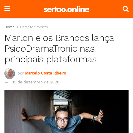
Home
Entretenimento
Marlon e os Brandos lança
PsicoDramaTronic nas
principais plataformas
por
Marcelo Costa Ribeiro
15 de dezembro de 2020