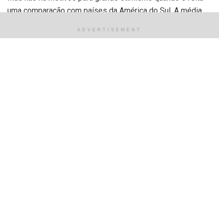
uma comparação com países da América do Sul. A média
brasileira é menor do que a de Chile, Argentina, Uruguai,
ADVERTISEMENT
Peru e Colômbia.
Chile (43) – 0,851
Argentina (46) – 0,845
Uruguai (55) – 0,817
Peru (79) – 0,777
Colômbia (83) – 0,767
Brasil (84) – 0,765
Suriname (97) –0,738
Paraguai (103) – 0,728