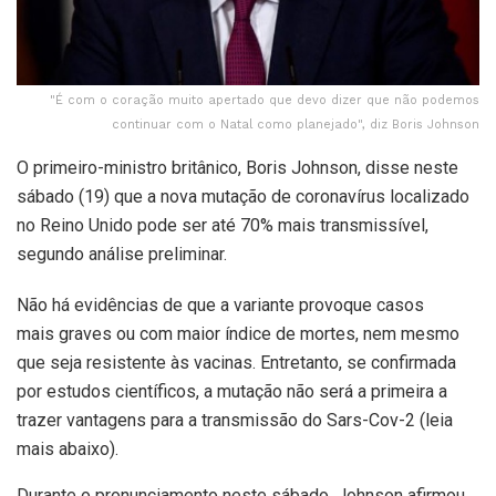
"É com o coração muito apertado que devo dizer que não podemos
continuar com o Natal como planejado", diz Boris Johnson
O primeiro-ministro britânico, Boris Johnson, disse neste
sábado (19) que a nova mutação de coronavírus localizado
no Reino Unido pode ser até 70% mais transmissível,
segundo análise preliminar.
Não há evidências de que a variante provoque casos
mais graves ou com maior índice de mortes, nem mesmo
que seja resistente às vacinas. Entretanto, se confirmada
por estudos científicos, a mutação não será a primeira a
trazer vantagens para a transmissão do Sars-Cov-2 (leia
mais abaixo).
Durante o pronunciamento neste sábado, Johnson afirmou