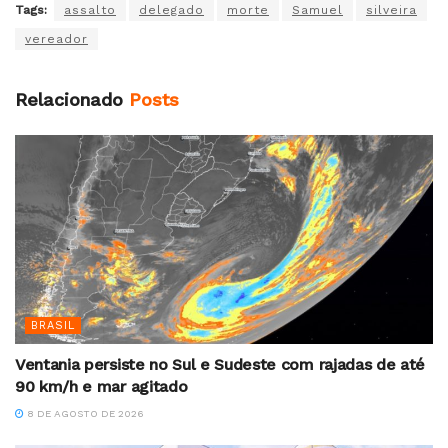
Tags:
assalto
delegado
morte
Samuel
silveira
vereador
Relacionado
Posts
BRASIL
Ventania persiste no Sul e Sudeste com rajadas de até
90 km/h e mar agitado
8 DE AGOSTO DE 2026