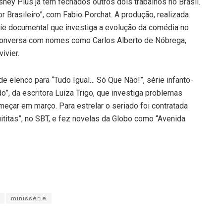
ney Plus já tem fechados outros dois trabalhos no Brasil.
Brasileiro”, com Fabio Porchat. A produção, realizada
ie documental que investiga a evolução da comédia no
conversa com nomes como Carlos Alberto de Nóbrega,
ivier.
e elenco para “Tudo Igual… Só Que Não!”, série infanto-
ado”, da escritora Luiza Trigo, que investiga problemas
eçar em março. Para estrelar o seriado foi contratada
uititas”, no SBT, e fez novelas da Globo como “Avenida
minissérie