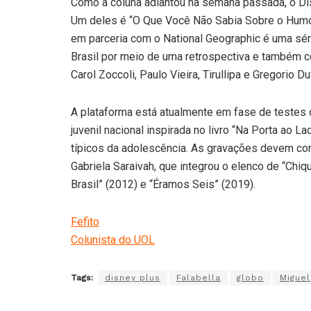
Como a coluna adiantou na semana passada, o Dis
Um deles é “O Que Você Não Sabia Sobre o Humor 
em parceria com o National Geographic é uma sér
Brasil por meio de uma retrospectiva e também 
Carol Zoccoli, Paulo Vieira, Tirullipa e Gregorio Duv
A plataforma está atualmente em fase de testes d
juvenil nacional inspirada no livro “Na Porta ao L
típicos da adolescência. As gravações devem com
Gabriela Saraivah, que integrou o elenco de “Chiq
Brasil” (2012) e “Éramos Seis” (2019).
Fefito
Colunista do UOL
Tags:
disney plus
Falabella
globo
Miguel