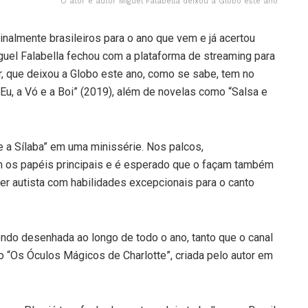
O ator e autor Miguel Falabella deixou a Globo este ano
inalmente brasileiros para o ano que vem e já acertou
el Falabella fechou com a plataforma de streaming para
or, que deixou a Globo este ano, como se sabe, tem no
Eu, a Vó e a Boi” (2019), além de novelas como “Salsa e
e a Sílaba” em uma minissérie. Nos palcos,
am os papéis principais e é esperado que o façam também
her autista com habilidades excepcionais para o canto
do desenhada ao longo de todo o ano, tanto que o canal
o “Os Óculos Mágicos de Charlotte”, criada pelo autor em