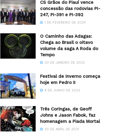
CS Grãos do Piauí vence
concessão das rodovias PI-
247, PI-391 e PI-392
1 DE FEVEREIRO DE 2024
O Caminho das Adagas:
Chega ao Brasil o oitavo
volume da saga A Roda do
Tempo
30 DE JANEIRO DE 2023
Festival de Inverno começa
hoje em Pedro II
8 DE JUNHO DE 2023
Três Coringas, de Geoff
Johns e Jason Fabok, faz
homenagem a Piada Mortal
20 DE ABRIL DE 2021