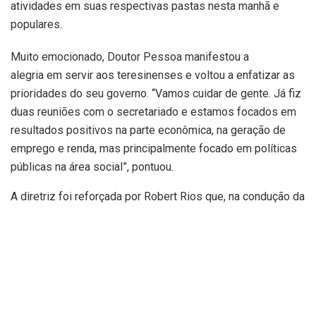
atividades em suas respectivas pastas nesta manhã e
populares.
Muito emocionado, Doutor Pessoa manifestou a
alegria em servir aos teresinenses e voltou a enfatizar as
prioridades do seu governo. “Vamos cuidar de gente. Já fiz
duas reuniões com o secretariado e estamos focados em
resultados positivos na parte econômica, na geração de
emprego e renda, mas principalmente focado em políticas
públicas na área social”, pontuou.
A diretriz foi reforçada por Robert Rios que, na condução da
Secretaria Municipal de Finanças de Teresina (Semf),
garantiu prioridade à parcela da população mais pobre e
humilde. “Temos na periferia milhares de pessoas
desempregadas e sem qualquer renda, mas só podemos
ajudar essas pessoas ajustando as contas do município”,
lembrou.