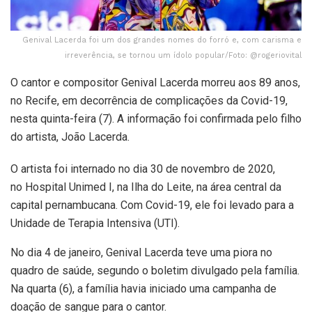
Genival Lacerda foi um dos grandes nomes do forró e, com carisma e
irreverência, se tornou um ídolo popular/Foto: @rogeriovital
O cantor e compositor Genival Lacerda morreu aos 89 anos,
no Recife, em decorrência de complicações da Covid-19,
nesta quinta-feira (7). A informação foi confirmada pelo filho
do artista, João Lacerda.
O artista foi internado no dia 30 de novembro de 2020,
no Hospital Unimed I, na Ilha do Leite, na área central da
capital pernambucana. Com Covid-19, ele foi levado para a
Unidade de Terapia Intensiva (UTI).
No dia 4 de janeiro, Genival Lacerda teve uma piora no
quadro de saúde, segundo o boletim divulgado pela família.
Na quarta (6), a família havia iniciado uma campanha de
doação de sangue para o cantor.