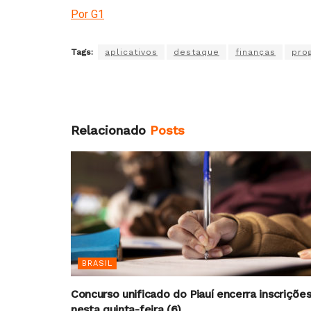
Por G1
Tags:
aplicativos
destaque
finanças
pro
Relacionado
Posts
BRASIL
Concurso unificado do Piauí encerra inscriçõe
nesta quinta-feira (6)