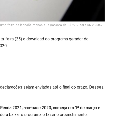
 uma faixa de isenção menor, que passará de R$ 2.112 para R$ 2.259,20
inta-feira (25) o download do programa gerador do
020.
declarações sejam enviadas até o final do prazo. Desses,
e Renda 2021, ano-base 2020, começa em 1º de março e
oderá baixar o programa e fazer o preenchimento,