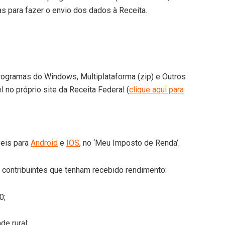
s para fazer o envio dos dados à Receita.
programas do Windows, Multiplataforma (zip) e Outros
l no próprio site da Receita Federal (
clique aqui para
veis para
Android
e
IOS
, no ‘Meu Imposto de Renda’.
r contribuintes que tenham recebido rendimento:
0;
de rural;