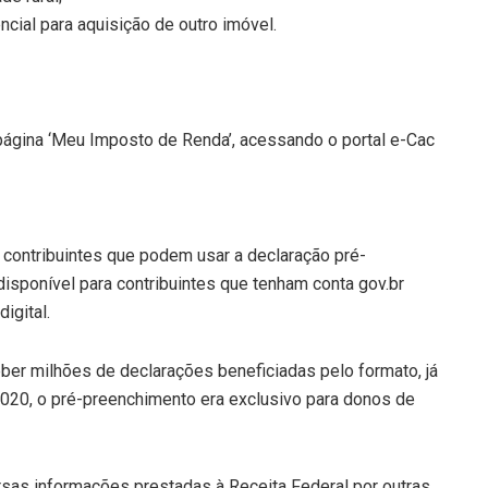
cial para aquisição de outro imóvel.
 página ‘Meu Imposto de Renda’, acessando o portal e-Cac
ontribuintes que podem usar a declaração pré-
 disponível para contribuintes que tenham conta gov.br
igital.
ber milhões de declarações beneficiadas pelo formato, já
 2020, o pré-preenchimento era exclusivo para donos de
ersas informações prestadas à Receita Federal por outras