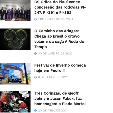
CS Grãos do Piauí vence
concessão das rodovias PI-
247, PI-391 e PI-392
1 DE FEVEREIRO DE 2024
O Caminho das Adagas:
Chega ao Brasil o oitavo
volume da saga A Roda do
Tempo
30 DE JANEIRO DE 2023
Festival de Inverno começa
hoje em Pedro II
8 DE JUNHO DE 2023
Três Coringas, de Geoff
Johns e Jason Fabok, faz
homenagem a Piada Mortal
20 DE ABRIL DE 2021