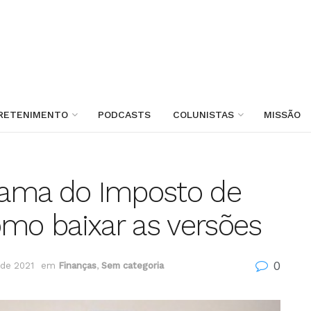
RETENIMENTO
PODCASTS
COLUNISTAS
MISSÃO
grama do Imposto de
omo baixar as versões
0
 de 2021
em
Finanças
,
Sem categoria