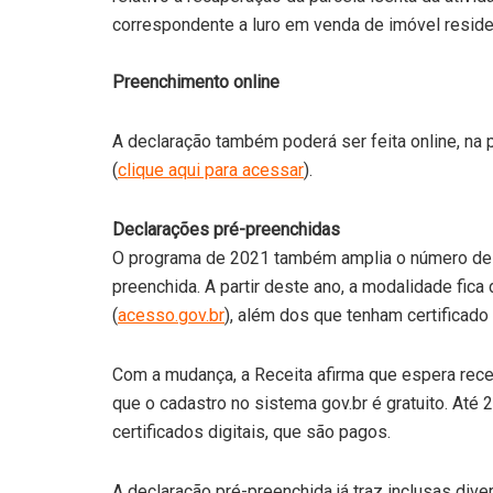
correspondente a luro em venda de imóvel residen
Preenchimento online
A declaração também poderá ser feita online, na
(
clique aqui para acessar
).
Declarações pré-preenchidas
O programa de 2021 também amplia o número de c
preenchida. A partir deste ano, a modalidade fica
(
acesso.gov.br
), além dos que tenham certificado d
Com a mudança, a Receita afirma que espera rece
que o cadastro no sistema gov.br é gratuito. Até
certificados digitais, que são pagos.
A declaração pré-preenchida já traz inclusas div