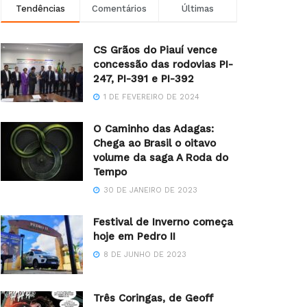
Tendências
Comentários
Últimas
CS Grãos do Piauí vence
concessão das rodovias PI-
247, PI-391 e PI-392
1 DE FEVEREIRO DE 2024
O Caminho das Adagas:
Chega ao Brasil o oitavo
volume da saga A Roda do
Tempo
30 DE JANEIRO DE 2023
Festival de Inverno começa
hoje em Pedro II
8 DE JUNHO DE 2023
Três Coringas, de Geoff