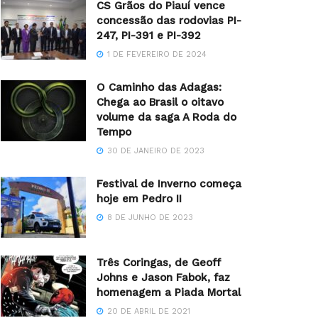
CS Grãos do Piauí vence
concessão das rodovias PI-
247, PI-391 e PI-392
1 DE FEVEREIRO DE 2024
O Caminho das Adagas:
Chega ao Brasil o oitavo
volume da saga A Roda do
Tempo
30 DE JANEIRO DE 2023
Festival de Inverno começa
hoje em Pedro II
8 DE JUNHO DE 2023
Três Coringas, de Geoff
Johns e Jason Fabok, faz
homenagem a Piada Mortal
20 DE ABRIL DE 2021