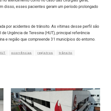
 no atendimento como no caso das cirurgias geral,
lém disso, esses pacientes geram um período prolongado
a por acidentes de trânsito. As vítimas desse perfil são
 de Urgência de Teresina (HUT), principal referência
ina e região que compreende 31 municípios do entorno.
HUT
ocorrências
registros
trânsito