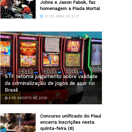
Johns e Jason Fabok, faz
homenagem a Piada Mortal
20 DE ABRIL DE 2021
STF retoma julgamento sobre validade
da criminalização de jogos de azar no
Brasil
6 DE AGOSTO DE 2026
Concurso unificado do Piauí
encerra inscrições nesta
quinta-feira (6)