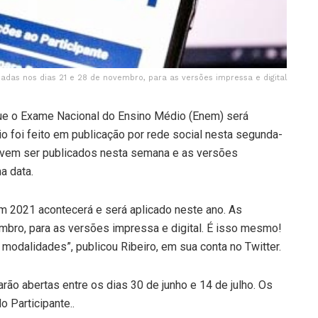
cadas nos dias 21 e 28 de novembro, para as versões impressa e digital
 que o Exame Nacional do Ensino Médio (Enem) será
o foi feito em publicação por rede social nesta segunda-
s devem ser publicados nesta semana e as versões
a data.
em 2021 acontecerá e será aplicado neste ano. As
mbro, para as versões impressa e digital. É isso mesmo!
odalidades”, publicou Ribeiro, em sua conta no Twitter.
arão abertas entre os dias 30 de junho e 14 de julho. Os
 Participante..