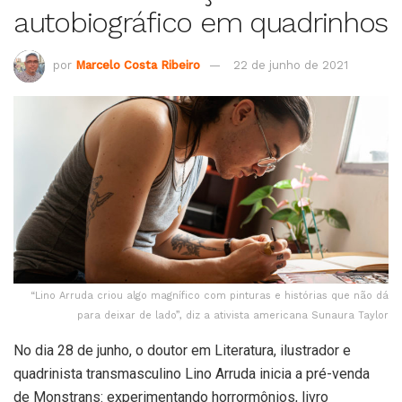
autobiográfico em quadrinhos
por
Marcelo Costa Ribeiro
22 de junho de 2021
“Lino Arruda criou algo magnífico com pinturas e histórias que não dá
para deixar de lado”, diz a ativista americana Sunaura Taylor
No dia 28 de junho, o doutor em Literatura, ilustrador e
quadrinista transmasculino Lino Arruda inicia a pré-venda
de Monstrans: experimentando horrormônios, livro