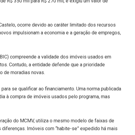
de R$ 350 mil para R$ 270 mil, e exigiu um valor de
Castelo, ocorre devido ao caráter limitado dos recursos
novos impulsionam a economia e a geração de empregos,
 (CBIC) compreende a validade dos imóveis usados em
os. Contudo, a entidade defende que a prioridade
o de moradias novas.
 para se qualificar ao financiamento. Uma norma publicada
dia à compra de imóveis usados pelo programa, mas
eração do MCMV, utiliza o mesmo modelo de faixas de
 diferenças. Imóveis com “habite-se” expedido há mais