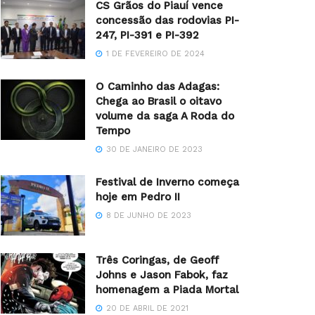
CS Grãos do Piauí vence
concessão das rodovias PI-
247, PI-391 e PI-392
1 DE FEVEREIRO DE 2024
O Caminho das Adagas:
Chega ao Brasil o oitavo
volume da saga A Roda do
Tempo
30 DE JANEIRO DE 2023
Festival de Inverno começa
hoje em Pedro II
8 DE JUNHO DE 2023
Três Coringas, de Geoff
Johns e Jason Fabok, faz
homenagem a Piada Mortal
20 DE ABRIL DE 2021