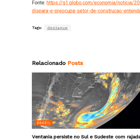
Fonte:
https://g1.globo.com/economia/noticia/
dispara-e-preocupa-setor-de-construcao-entend
Tags:
destaque
Relacionado
Posts
BRASIL
Ventania persiste no Sul e Sudeste com rajad