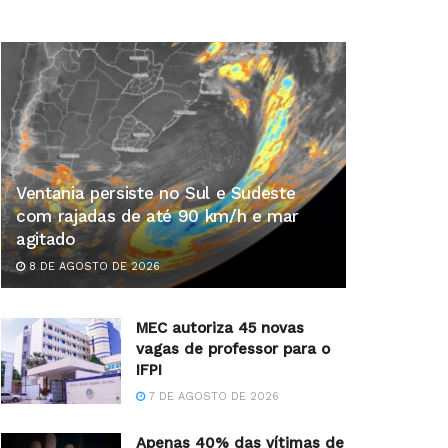
Ventania persiste no Sul e Sudeste
com rajadas de até 90 km/h e mar
agitado
8 DE AGOSTO DE 2026
MEC autoriza 45 novas
vagas de professor para o
IFPI
7 DE AGOSTO DE 2026
Apenas 40% das vítimas de