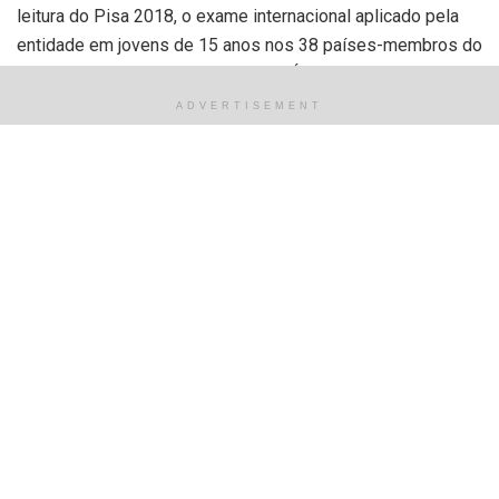
leitura do Pisa 2018, o exame internacional aplicado pela
entidade em jovens de 15 anos nos 38 países-membros do
grupo e em Argentina, Brasil, China, Índia, Indonésia, Rússia,
Arábia Saudita e África do Sul.
ADVERTISEMENT
A habilidade de leitura é definida pela OCDE como a
“capacidade de entender, usar e refletir sobre textos
escritos de modo a conquistar objetivos, desenvolver
conhecimento e potencial e participar da sociedade”.
Em uma escala de 1 a 6, o nível de leitura considerado
básico é o 2 – estágio em que os estudantes “começam a
demonstrar competências que vão lhes permitir participar
de modo efetivo e produtivo na vida como estudantes,
trabalhadores e cidadãos”.
No Pisa 2018, os alunos brasileiros pontuaram, em média,
413 em leitura (para efeitos comparativos, a China, que