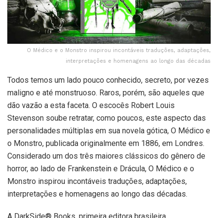
O Médico e o Monstro inspirou incontáveis traduções, adaptações,
interpretações e homenagens ao longo das décadas
Todos temos um lado pouco conhecido, secreto, por vezes
maligno e até monstruoso. Raros, porém, são aqueles que
dão vazão a esta faceta. O escocês Robert Louis
Stevenson soube retratar, como poucos, este aspecto das
personalidades múltiplas em sua novela gótica, O Médico e
o Monstro, publicada originalmente em 1886, em Londres.
Considerado um dos três maiores clássicos do gênero de
horror, ao lado de Frankenstein e Drácula, O Médico e o
Monstro inspirou incontáveis traduções, adaptações,
interpretações e homenagens ao longo das décadas.
A DarkSide® Books, primeira editora brasileira