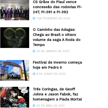
CS Grãos do Piauí vence
concessão das rodovias PI-
247, PI-391 e PI-392
1 DE FEVEREIRO DE 2024
O Caminho das Adagas:
Chega ao Brasil o oitavo
volume da saga A Roda do
Tempo
30 DE JANEIRO DE 2023
Festival de Inverno começa
hoje em Pedro II
8 DE JUNHO DE 2023
Três Coringas, de Geoff
Johns e Jason Fabok, faz
homenagem a Piada Mortal
20 DE ABRIL DE 2021