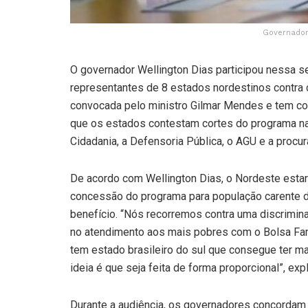
Governador
O governador Wellington Dias participou nessa sex
representantes de 8 estados nordestinos contra c
convocada pelo ministro Gilmar Mendes e tem com
que os estados contestam cortes do programa na r
Cidadania, a Defensoria Pública, o AGU e a procur
De acordo com Wellington Dias, o Nordeste esta
concessão do programa para população carente d
benefício. “Nós recorremos contra uma discrimi
no atendimento aos mais pobres com o Bolsa Famí
tem estado brasileiro do sul que consegue ter m
ideia é que seja feita de forma proporcional”, expl
Durante a audiência, os governadores concordam