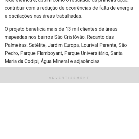
contribuir com a redução de ocorrências de falta de energia
e oscilações nas áreas trabalhadas.
O projeto beneficia mais de 13 mil clientes de áreas
mapeadas nos bairros São Cristóvão, Recanto das
Palmeiras, Satélite, Jardim Europa, Lourival Parente, São
Pedro, Parque Flamboyant, Parque Universitário, Santa
Maria da Codipi, Água Mineral e adjacências.
“A expansão da cidade é muito dinâmica e, por isso,
ADVERTISEMENT
buscamos acompanhar esse cenário com ações
programadas para melhorias na rede elétrica e garantir cada
vez mais qualidade aos nossos clientes”, destacou afirma
Eduardo Abreu, Executivo de Automação e Manutenção.
Durante o +Energia Para Você são realizadas podas, troca
de redes antigas por outras mais modernas, e nivelamento
da rede elétrica. As melhorias também contemplam a