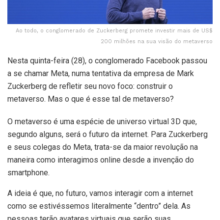
Ao todo, o conglomerado de Zuckerberg promete investir mais de US$
200 milhões na sua visão do metaverso
Nesta quinta-feira (28), o conglomerado Facebook passou
a se chamar Meta, numa tentativa da empresa de Mark
Zuckerberg de refletir seu novo foco: construir o
metaverso. Mas o que é esse tal de metaverso?
O metaverso é uma espécie de universo virtual 3D que,
segundo alguns, será o futuro da internet. Para Zuckerberg
e seus colegas do Meta, trata-se da maior revolução na
maneira como interagimos online desde a invenção do
smartphone.
A ideia é que, no futuro, vamos interagir com a internet
como se estivéssemos literalmente “dentro” dela. As
pessoas terão avatares virtuais que serão suas