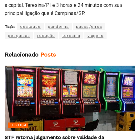
a capital, Teresina/PI e 3 horas e 24 minutos com sua
principal ligação que é Campinas/SP.
Tags:
destaque
pandemia
passageiros
pesquisas
redução
teresina
viagens
Relacionado
Posts
JUSTIÇA
STF retoma julgamento sobre validade da