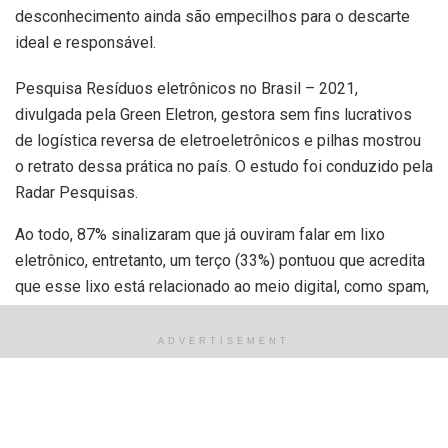
desconhecimento ainda são empecilhos para o descarte
ideal e responsável.
Pesquisa Resíduos eletrônicos no Brasil – 2021,
divulgada pela Green Eletron, gestora sem fins lucrativos
de logística reversa de eletroeletrônicos e pilhas mostrou
o retrato dessa prática no país. O estudo foi conduzido pela
Radar Pesquisas.
Ao todo, 87% sinalizaram que já ouviram falar em lixo
eletrônico, entretanto, um terço (33%) pontuou que acredita
que esse lixo está relacionado ao meio digital, como spam,
e-mails, fotos ou arquivos. Já para outros 42% dos
brasileiros lixo eletrônico são aparelhos eletrônicos e
ADVERTISEMENT
eletrodomésticos quebrados e 3% acreditam que são
todos os aparelhos que já viraram lixo, ou seja, apenas os
que foram descartados, inclusive aqueles que acabam
incorretamente em aterros ou na natureza.