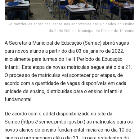
As matriculas serão realizadas nas secretarias das Unidades de Ensino
da Rede Pública Municipal de Ensino de Teresina
A Secretaria Municipal de Educação (Semec) abrirá vagas
para novos alunos a partir do dia 03 de janeiro de 2022,
inicialmente para turmas do I e II Período da Educação
Infantil. Esta etapa de novas matriculas segue até o dia 21.
O processo de matrículas vai acontecer por etapas, de
acordo com a quantidade de vagas disponíveis em cada
unidade de ensino, distribuídas para o ensino infantil e
fundamental.
De acordo com o edital disponibilizado no site da
Semec (https://semec.pmt.pi.gov.br/) as matriculas para os
novos alunos do ensino fundamental iniciarão no dia 10 de
janeiro e prosseguem até o dia 21. Já para estudantes da