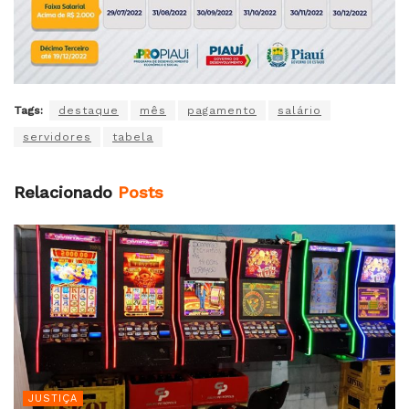
Tags:
destaque
mês
pagamento
salário
servidores
tabela
Relacionado
Posts
JUSTIÇA