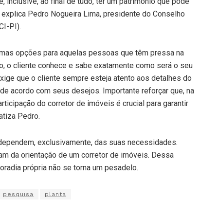
, inclusive, ao final de tudo, ter um patrimônio que pode
”, explica Pedro Nogueira Lima, presidente do Conselho
I-PI).
timas opções para aquelas pessoas que têm pressa na
o, o cliente conhece e sabe exatamente como será o seu
exige que o cliente sempre esteja atento aos detalhes do
 de acordo com seus desejos. Importante reforçar que, na
ticipação do corretor de imóveis é crucial para garantir
atiza Pedro.
 dependem, exclusivamente, das suas necessidades.
sam da orientação de um corretor de imóveis. Dessa
oradia própria não se torna um pesadelo.
pesquisa
planta