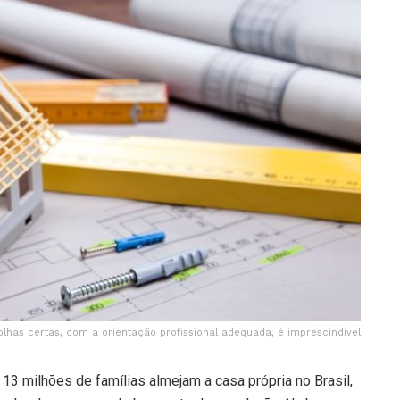
olhas certas, com a orientação profissional adequada, é imprescindível
3 milhões de famílias almejam a casa própria no Brasil,