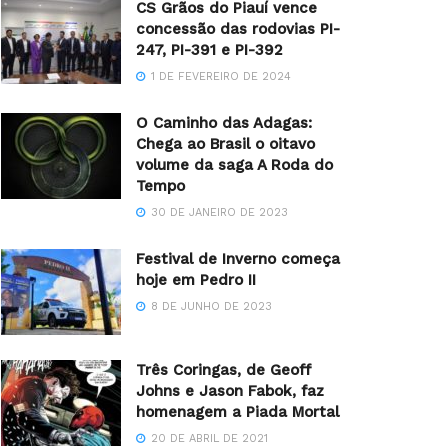
CS Grãos do Piauí vence
concessão das rodovias PI-
247, PI-391 e PI-392
1 DE FEVEREIRO DE 2024
O Caminho das Adagas:
Chega ao Brasil o oitavo
volume da saga A Roda do
Tempo
30 DE JANEIRO DE 2023
Festival de Inverno começa
hoje em Pedro II
8 DE JUNHO DE 2023
Três Coringas, de Geoff
Johns e Jason Fabok, faz
homenagem a Piada Mortal
20 DE ABRIL DE 2021