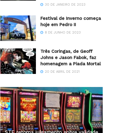
30 DE JANEIRO DE 2023
Festival de Inverno começa
hoje em Pedro II
8 DE JUNHO DE 2023
Três Coringas, de Geoff
Johns e Jason Fabok, faz
homenagem a Piada Mortal
20 DE ABRIL DE 2021
STF retoma julgamento sobre validade