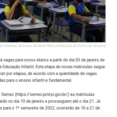
as Unidades de Ensino da Rede Pública Municipal de Ensino de Teresina
 vagas para novos alunos a partir do dia 03 de janeiro de
da Educação Infantil. Esta etapa de novas matriculas segue
ecer por etapas, de acordo com a quantidade de vagas
as para o ensino infantil e fundamental.
a Semec (https://semec.pmt.pi.gov.br/) as matriculas
arão no dia 10 de janeiro e prosseguem até o dia 21. Já
s para o 1º semestre de 2022, ocorrerão de 10 a 21 de