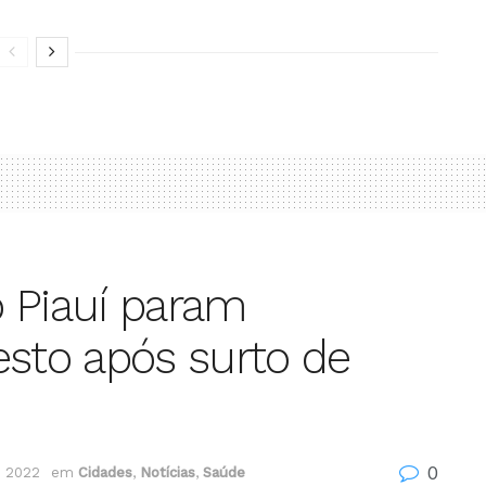
 Piauí param
esto após surto de
0
e 2022
em
Cidades
,
Notícias
,
Saúde