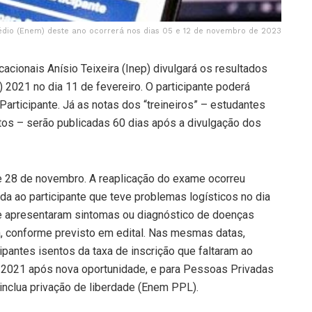
dio (Enem) deste ano ocorrerá nos dias 05 e 12 de novembro de 2023
acionais Anísio Teixeira (Inep) divulgará os resultados
2021 no dia 11 de fevereiro. O participante poderá
rticipante. Já as notas dos “treineiros” – estudantes
tos – serão publicadas 60 dias após a divulgação dos
e 28 de novembro. A reaplicação do exame ocorreu
ada ao participante que teve problemas logísticos no dia
ue apresentaram sintomas ou diagnóstico de doenças
a, conforme previsto em edital. Nas mesmas datas,
pantes isentos da taxa de inscrição que faltaram ao
 2021 após nova oportunidade, e para Pessoas Privadas
nclua privação de liberdade (Enem PPL).