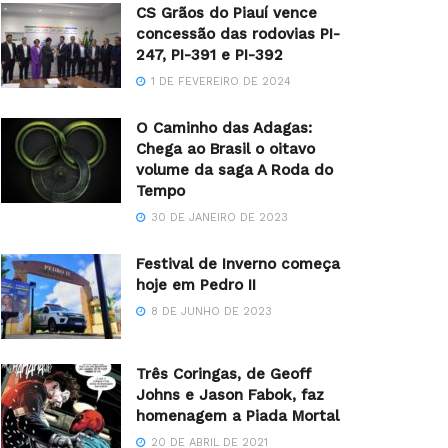
CS Grãos do Piauí vence
concessão das rodovias PI-
247, PI-391 e PI-392
1 DE FEVEREIRO DE 2024
O Caminho das Adagas:
Chega ao Brasil o oitavo
volume da saga A Roda do
Tempo
30 DE JANEIRO DE 2023
Festival de Inverno começa
hoje em Pedro II
8 DE JUNHO DE 2023
Três Coringas, de Geoff
Johns e Jason Fabok, faz
homenagem a Piada Mortal
20 DE ABRIL DE 2021