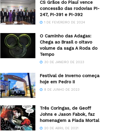
CS Grãos do Piauí vence
concessão das rodovias PI-
247, PI-391 e PI-392
1 DE FEVEREIRO DE 2024
O Caminho das Adagas:
Chega ao Brasil o oitavo
volume da saga A Roda do
Tempo
30 DE JANEIRO DE 2023
Festival de Inverno começa
hoje em Pedro II
8 DE JUNHO DE 2023
Três Coringas, de Geoff
Johns e Jason Fabok, faz
homenagem a Piada Mortal
20 DE ABRIL DE 2021