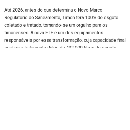
Até 2026, antes do que determina o Novo Marco
Regulatório do Saneamento, Timon terá 100% de esgoto
coletado e tratado, tornando-se um orgulho para os
timonenses. A nova ETE é um dos equipamentos
responsáveis por essa transformação, cuja capacidade final
será para tratamento diário de 432.000 litros de esgoto,
atendendo mais de 200 mil habitantes.
Além da Estação de Tratamento de Esgoto, o programa
Timon Saneada 2 já implantou 30 km de rede de esgoto e
recuperou outros 40 km de rede nos bairros Centro, São
Benedito, Mangueira, Parque Piauí, Vila Angélica, Vila
Osmar, Mutirão e Vila Bandeirante. Estão em fase final a
construção de uma Elevatória de Esgoto na região da
Guarita e a implantação de linha de recalque em túnel sob a
ferrovia Transnordestina no bairro Boa Vista.