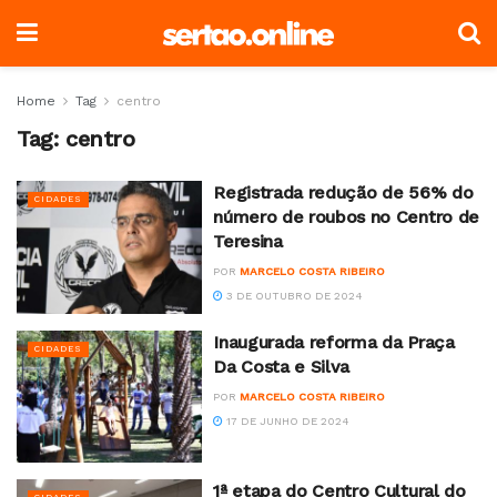
Home
Tag
centro
Tag:
centro
Registrada redução de 56% do
CIDADES
número de roubos no Centro de
Teresina
POR
MARCELO COSTA RIBEIRO
3 DE OUTUBRO DE 2024
Inaugurada reforma da Praça
CIDADES
Da Costa e Silva
POR
MARCELO COSTA RIBEIRO
17 DE JUNHO DE 2024
1ª etapa do Centro Cultural do