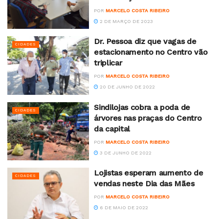
POR
MARCELO COSTA RIBEIRO
2 DE MARÇO DE 2023
Dr. Pessoa diz que vagas de
CIDADES
estacionamento no Centro vão
triplicar
POR
MARCELO COSTA RIBEIRO
20 DE JUNHO DE 2022
Sindilojas cobra a poda de
CIDADES
árvores nas praças do Centro
da capital
POR
MARCELO COSTA RIBEIRO
3 DE JUNHO DE 2022
Lojistas esperam aumento de
CIDADES
vendas neste Dia das Mães
POR
MARCELO COSTA RIBEIRO
6 DE MAIO DE 2022