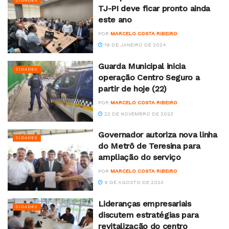
CIDADES
TJ-PI deve ficar pronto ainda
este ano
POR
MARCELO COSTA RIBEIRO
19 DE JANEIRO DE 2024
Guarda Municipal inicia
CIDADES
operação Centro Seguro a
partir de hoje (22)
POR
MARCELO COSTA RIBEIRO
22 DE NOVEMBRO DE 2023
Governador autoriza nova linha
CIDADES
do Metrô de Teresina para
ampliação do serviço
POR
MARCELO COSTA RIBEIRO
9 DE AGOSTO DE 2023
Lideranças empresariais
CIDADES
discutem estratégias para
revitalização do centro