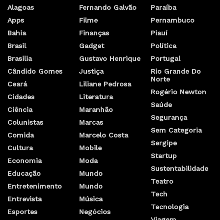
Alagoas
Fernando Galvão
Paraíba
Apps
Filme
Pernambuco
Bahia
Finanças
Piauí
Brasil
Gadget
Política
Brasilia
Gustavo Henrique
Portugal
Cândido Gomes
Justiça
Rio Grande Do
Norte
Ceará
Liliane Pedrosa
Rogério Newton
Cidades
Literatura
Saúde
Ciência
Maranhão
Segurança
Colunistas
Marcas
Sem Categoria
Comida
Marcelo Costa
Sergipe
Cultura
Mobile
Startup
Economia
Moda
Sustentabilidade
Educação
Mundo
Teatro
Entretenimento
Mundo
Tech
Entrevista
Música
Tecnologia
Esportes
Negócios
Viagem