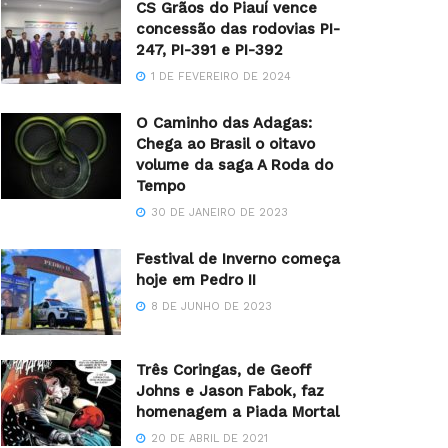
CS Grãos do Piauí vence
concessão das rodovias PI-
247, PI-391 e PI-392
1 DE FEVEREIRO DE 2024
O Caminho das Adagas:
Chega ao Brasil o oitavo
volume da saga A Roda do
Tempo
30 DE JANEIRO DE 2023
Festival de Inverno começa
hoje em Pedro II
8 DE JUNHO DE 2023
Três Coringas, de Geoff
Johns e Jason Fabok, faz
homenagem a Piada Mortal
20 DE ABRIL DE 2021