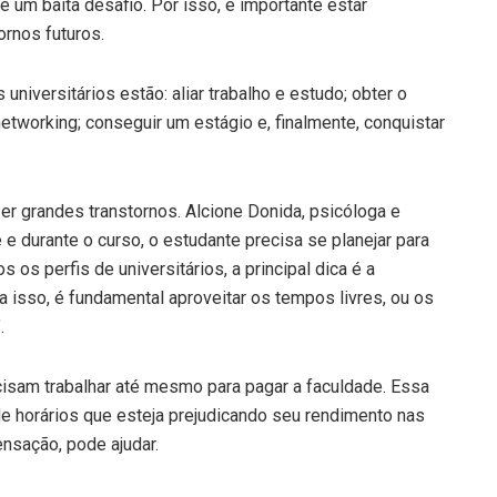
 é um baita desafio. Por isso, é importante estar
ornos futuros.
 universitários estão: aliar trabalho e estudo; obter o
networking; conseguir um estágio e, finalmente, conquistar
r grandes transtornos. Alcione Donida, psicóloga e
e durante o curso, o estudante precisa se planejar para
s perfis de universitários, a principal dica é a
ra isso, é fundamental aproveitar os tempos livres, ou os
.
cisam trabalhar até mesmo para pagar a faculdade. Essa
 de horários que esteja prejudicando seu rendimento nas
nsação, pode ajudar.