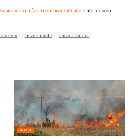
//inscricoes.unifacid.com.br/vestibular
e até mesmo
nstornos
universidade
universitários
BRASIL