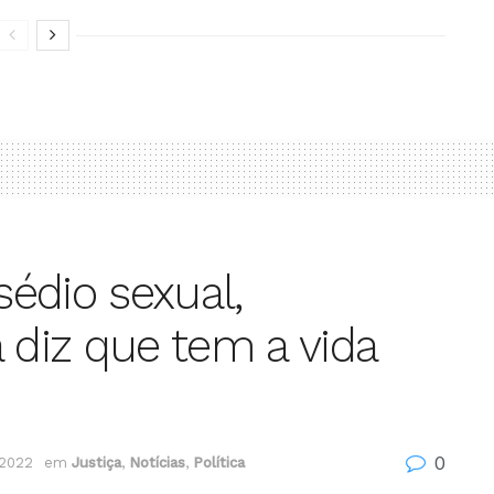
édio sexual,
 diz que tem a vida
0
 2022
em
Justiça
,
Notícias
,
Política