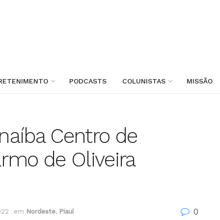
RETENIMENTO
PODCASTS
COLUNISTAS
MISSÃO
naíba Centro de
rmo de Oliveira
0
022
em
Nordeste
,
Piauí