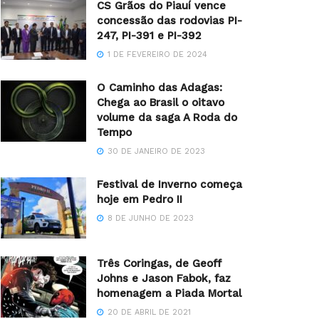
CS Grãos do Piauí vence
concessão das rodovias PI-
247, PI-391 e PI-392
1 DE FEVEREIRO DE 2024
O Caminho das Adagas:
Chega ao Brasil o oitavo
volume da saga A Roda do
Tempo
30 DE JANEIRO DE 2023
Festival de Inverno começa
hoje em Pedro II
8 DE JUNHO DE 2023
Três Coringas, de Geoff
Johns e Jason Fabok, faz
homenagem a Piada Mortal
20 DE ABRIL DE 2021