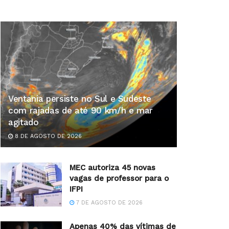
Ventania persiste no Sul e Sudeste
com rajadas de até 90 km/h e mar
agitado
8 DE AGOSTO DE 2026
MEC autoriza 45 novas
vagas de professor para o
IFPI
7 DE AGOSTO DE 2026
Apenas 40% das vítimas de