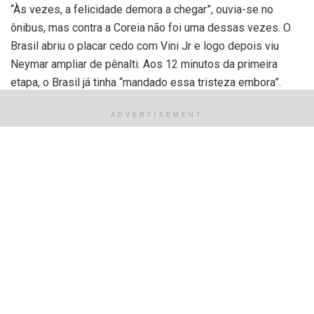
“Às vezes, a felicidade demora a chegar”, ouvia-se no
ônibus, mas contra a Coreia não foi uma dessas vezes. O
Brasil abriu o placar cedo com Vini Jr e logo depois viu
Neymar ampliar de pênalti. Aos 12 minutos da primeira
etapa, o Brasil já tinha “mandado essa tristeza embora”.
“Guerreiro” que “não foge da luta”, Richarlison marcou o
ADVERTISEMENT
terceiro da seleção, e Paquetá, ainda no primeiro tempo,
fez o quarto para mostrar que era mesmo “dia de sol” e que
o tempo não iria fechar.
O segundo tempo foi mero coadjuvante do show da
primeira etapa. Ainda que a Coreia tenha diminuído o placar,
“ninguém vai poder atrasar quem nasceu pra vencer”.
Com a vitória, o Brasil está nas quartas de final e terá pela
frente a Croácia, sexta-feira (9), às 12h (de Brasília), no
estádio Cidade da Educação. Se depois da derrota na fase