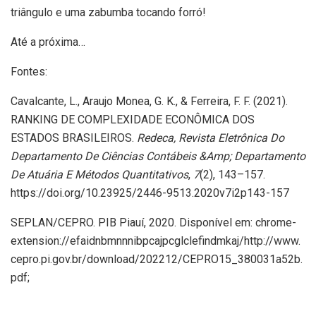
triângulo e uma zabumba tocando forró!
Até a próxima…
Fontes:
Cavalcante, L., Araujo Monea, G. K., & Ferreira, F. F. (2021).
RANKING DE COMPLEXIDADE ECONÔMICA DOS
ESTADOS BRASILEIROS.
Redeca, Revista Eletrônica Do
Departamento De Ciências Contábeis &Amp; Departamento
De Atuária E Métodos Quantitativos
,
7
(2), 143–157.
https://doi.org/10.23925/2446-9513.2020v7i2p143-157
SEPLAN/CEPRO. PIB Piauí, 2020. Disponível em: chrome-
extension://efaidnbmnnnibpcajpcglclefindmkaj/http://www.
cepro.pi.gov.br/download/202212/CEPRO15_380031a52b.
pdf;