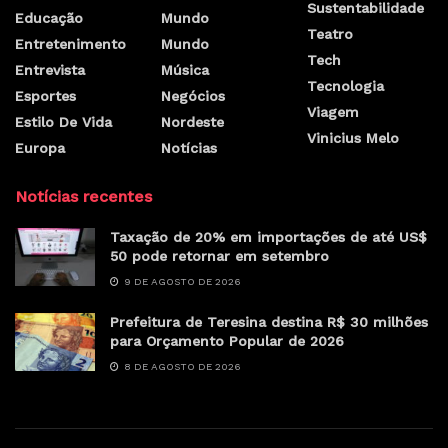
O governador Rafael Fonteles recebeu, nesta sexta-feira
(3), o defensor público geral do Piauí, Erisvaldo Marques.
Na oportunidade, o defensor entregou oficialmente a lista
tríplice com o nome dos três indicados ao cargo defensor
público geral. Agora, o chefe do Executivo estadual tem 15
dias para indicar quem irá ocupar o cargo máximo da
Defensoria Pública do Estado do Piauí (DPE) no biênio
2023/2025. Após a reunião com o defensor-geral, Rafael
Fonteles recebeu individualmente os três candidatos.
Três nomes foram definidos por meio de votação
virtual entre 114 defensores do Estado, no dia 24 de
fevereiro. Os defensores mais votados para compor a lista
e pleitear o cargo são João Batista Viana do Lago Neto,
Carla Yascar Bento Feitosa Belchior e Ivanovick Feitosa
Dias Pinheiro.
“Essa parceria do Poder Executivo com a Defensoria